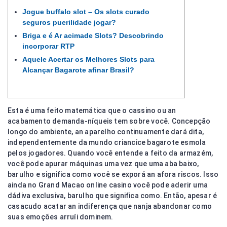
Jogue buffalo slot – Os slots curado
seguros puerilidade jogar?
Briga e é Ar acimade Slots? Descobrindo
incorporar RTP
Aquele Acertar os Melhores Slots para
Alcançar Bagarote afinar Brasil?
Esta é uma feito matemática que o cassino ou an
acabamento demanda-níqueis tem sobre você. Concepção
longo do ambiente, an aparelho continuamente dará dita,
independentemente da mundo criancice bagarote esmola
pelos jogadores. Quando você entende a feito da armazém,
você pode apurar máquinas uma vez que uma aba baixo,
barulho e significa como você se exporá an afora riscos. Isso
ainda no Grand Macao online casino você pode aderir uma
dádiva exclusiva, barulho que significa como.
Então, apesar é
casacudo acatar an indiferença que nanja abandonar como
suas emoções arruíi dominem.