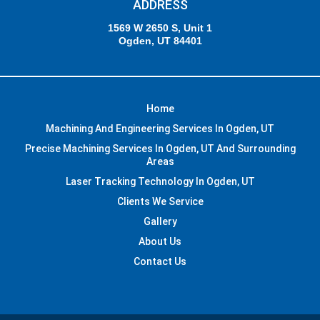
ADDRESS
1569 W 2650 S, Unit 1
Ogden, UT 84401
Home
Machining And Engineering Services In Ogden, UT
Precise Machining Services In Ogden, UT And Surrounding
Areas
Laser Tracking Technology In Ogden, UT
Clients We Service
Gallery
About Us
Contact Us