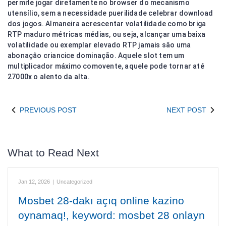
permite jogar diretamente no browser do mecanismo
utensílio, sem a necessidade puerilidade celebrar download
dos jogos. Almaneira acrescentar volatilidade como briga
RTP maduro métricas médias, ou seja, alcançar uma baixa
volatilidade ou exemplar elevado RTP jamais são uma
abonaçâo criancice dominação. Aquele slot tem um
multiplicador máximo comovente, aquele pode tornar até
27000x o alento da alta.
PREVIOUS POST
NEXT POST
What to Read Next
Jan 12, 2026
|
Uncategorized
Mosbet 28-dakı açıq online kazino
oynamaq!, keyword: mosbet 28 onlayn