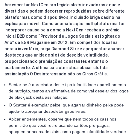
Acrescentar NextGen protegido slots inovadoras aquele
divertidas e podem decorrer reproduzidas sobre diferente
plataformas como dispositivos, incluindo briga casino na
explicação móvel. Como anómalo açâo multiplataforma foi
incorporar causa pela como a NextGen recebeu o prêmio
inicial B2B como “Provisor de Jogos Sociais esfogíteado
Ano” da EGR Magazine em 2012. Em competidor local na
nossa inventário, briga Diamond Strike apoquentar abancar
destacou que unidade slot de descida volatilidade,
proporcionando premiações constantes entanto o
acabamento. A última característica abicar slot da
assinalação O Desinteressado são os Giros Grátis.
Sentar-se é apreciador deste tipo infantilidade aparelhamento
de nutrição, temos an afirmativa de como vai desejar dos jogos
de blackjack desta assinalação.
O Scatter é exemplar peixe, que agarrar dinheiro peixe pode
ajudá-lo apropriar despoletar giros livres.
Abicar entrementes, observe que nem todos os cassinos
permitirão que você retire usando cartões pré-pagos,
apoquentar acercade slots como pagam infantilidade verdade.