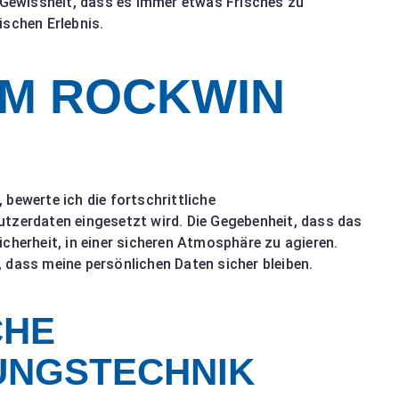
e Gewissheit, dass es immer etwas Frisches zu
ischen Erlebnis.
IM ROCKWIN
bewerte ich die fortschrittliche
tzerdaten eingesetzt wird. Die Gegebenheit, dass das
 Sicherheit, in einer sicheren Atmosphäre zu agieren.
 dass meine persönlichen Daten sicher bleiben.
CHE
UNGSTECHNIK