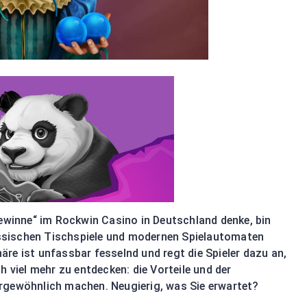
Gewinne“ im Rockwin Casino in Deutschland denke, bin
lassischen Tischspiele und modernen Spielautomaten
re ist unfassbar fesselnd und regt die Spieler dazu an,
 viel mehr zu entdecken: die Vorteile und der
rgewöhnlich machen. Neugierig, was Sie erwartet?