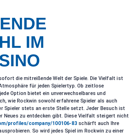
ENDE S
 IM R
INO
ort die mitreißende Welt der Spiele. Die Vielfalt ist
 Atmosphäre für jeden Spielertyp. Ob zeitlose
jede Option bietet ein unverwechselbares und
sch, wie Rockwin sowohl erfahrene Spieler als auch
r Spieler stets an erste Stelle setzt. Jeder Besuch ist
 Neues zu entdecken gibt. Diese Vielfalt steigert nicht
com/profiles/company/100106-83
schärft auch Ihre
ausprobieren. So wird jedes Spiel im Rockwin zu einer