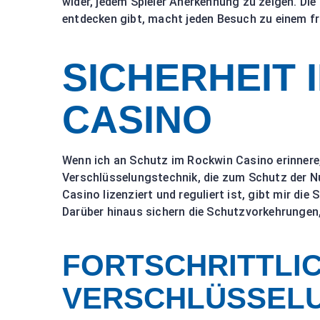
wider, jedem Spieler Anerkennung zu zeigen. Di
entdecken gibt, macht jeden Besuch zu einem fr
SICHERHEIT 
CASINO
Wenn ich an Schutz im Rockwin Casino erinnere, 
Verschlüsselungstechnik, die zum Schutz der Nu
Casino lizenziert und reguliert ist, gibt mir die
Darüber hinaus sichern die Schutzvorkehrungen,
FORTSCHRITTLI
VERSCHLÜSSEL