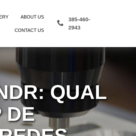
ERY
ABOUT US
385-460-
2943
CONTACT US
NDR: QUAL
 DE
REDES-