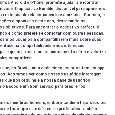
arelhos Android e iPhone, promete ajudar a encontrar
m você. O aplicativo Bumble, disponível para aparelhos
as em busca de relacionamento e amizades. Por isso, a
pções disponíveis neste ano, destacando os
os objetivos. Para encontrar o aplicativo perfect, é
rando e como prefere se conectar com outras pessoas.
ajudam os usuários a compartilharem mais sobre suas
 ênfase na compatibilidade e nos interesses
para quem procura um relacionamento sério e valoriza
ades compatíveis.
que, no Brasil, um a cada cinco usuários tem um app
ivos. Adoramos ver como nossos usuários interagem
as que nos orgulha é a nossa base de usuários
ue o Badoo é um bom serviço para brasileiros
m mais membros homens, embora também haja websites
s de todo tipo e de diferentes profissões também
te dos membros da maioria dos sites de relacionamento