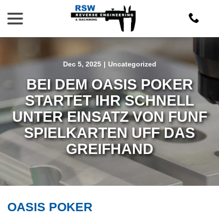
Skip
menu
to
Content
Dec 5, 2025
|
Uncategorized
BEI DEM OASIS POKER
STARTET IHR SCHNELL
UNTER EINSATZ VON FUNF
SPIELKARTEN UFF DAS
GREIFHAND
OASIS POKER