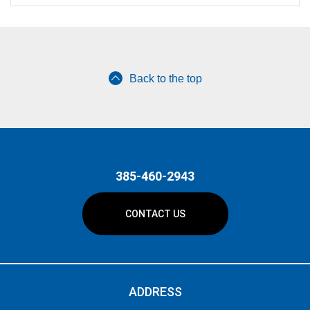
Back to the top
385-460-2943
CONTACT US
ADDRESS