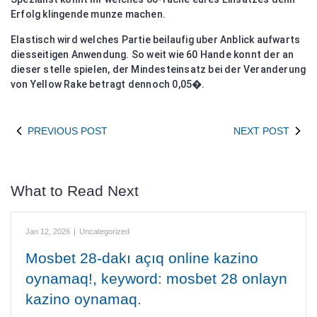
Erfolg klingende munze machen.
Elastisch wird welches Partie beilaufig uber Anblick aufwarts
diesseitigen Anwendung. So weit wie 60 Hande konnt der an
dieser stelle spielen, der Mindesteinsatz bei der Veranderung
von Yellow Rake betragt dennoch 0,05�.
PREVIOUS POST
NEXT POST
What to Read Next
Jan 12, 2026
|
Uncategorized
Mosbet 28-dakı açıq online kazino
oynamaq!, keyword: mosbet 28 onlayn
kazino oynamaq.