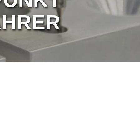
ÄHRER