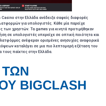
h Casino στην Ελλάδα ανέδειξε σαφείς διαφορές
λατφορμών για υπολογιστές. Κάθε μία παρείχε
ές των χρηστών. Τα games για κινητά προτιμήθηκαν
ήση σε υπολογιστές υπερείχε σε οπτική ποιότητα και
 πλατφόρμες ανέφεραν ορισμένες ανησυχίες αναφορικά
απόψεων καταλήγει σε μια πιο λεπτομερή εξέταση του
ια τους παίκτες στην Ελλάδα.
 ΤΩΝ
ΤΟΥ BIGCLASH