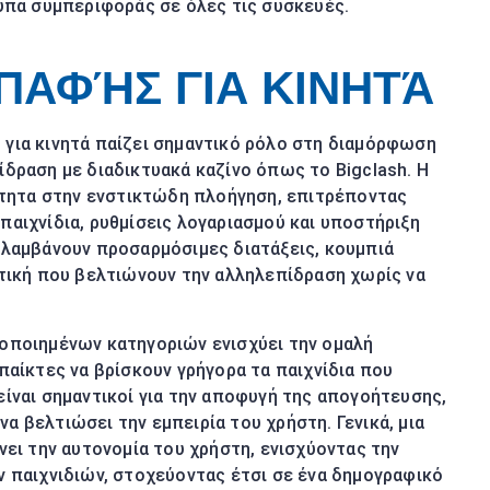
τυπα συμπεριφοράς σε όλες τις συσκευές.
ΠΑΦΉΣ ΓΙΑ ΚΙΝΗΤΆ
για κινητά παίζει σημαντικό ρόλο στη διαμόρφωση
δραση με διαδικτυακά καζίνο όπως το Bigclash. Η
ιότητα στην ενστικτώδη πλοήγηση, επιτρέποντας
αιχνίδια, ρυθμίσεις λογαριασμού και υποστήριξη
ιλαμβάνουν προσαρμόσιμες διατάξεις, κουμπιά
ητική που βελτιώνουν την αλληλεπίδραση χωρίς να
οποιημένων κατηγοριών ενισχύει την ομαλή
παίκτες να βρίσκουν γρήγορα τα παιχνίδια που
ίναι σημαντικοί για την αποφυγή της απογοήτευσης,
 βελτιώσει την εμπειρία του χρήστη. Γενικά, μια
νει την αυτονομία του χρήστη, ενισχύοντας την
ν παιχνιδιών, στοχεύοντας έτσι σε ένα δημογραφικό