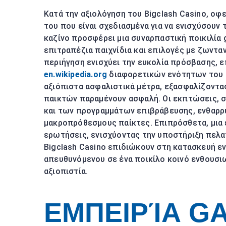
Κατά την αξιολόγηση του Bigclash Casino, οφ
του που είναι σχεδιασμένα για να ενισχύσουν
καζίνο προσφέρει μια συναρπαστική ποικιλί
επιτραπέζια παιχνίδια και επιλογές με ζωντα
περιήγηση ενισχύει την ευκολία πρόσβασης, 
en.wikipedia.org
διαφορετικών ενότητων του ι
αξιόπιστα ασφαλιστικά μέτρα, εξασφαλίζοντας
παικτών παραμένουν ασφαλή. Οι εκπτώσεις,
και των προγραμμάτων επιβράβευσης, ενθαρρύ
μακροπρόθεσμους παίκτες. Επιπρόσθετα, μια
ερωτήσεις, ενισχύοντας την υποστήριξη πελα
Bigclash Casino επιδιώκουν στη κατασκευή ε
απευθυνόμενου σε ένα ποικίλο κοινό ενθουσι
αξιοπιστία.
ΕΜΠΕΙΡΊΑ GA