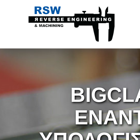
Skip
to
Content
BIGCL
ΕΝΑΝΤ
ΥΠΟΛΟΓΙΣ