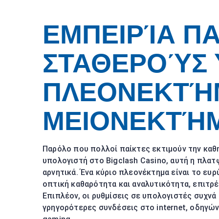
ΕΜΠΕΙΡΊΑ ΠΑ
ΣΤΑΘΕΡΟΎΣ 
ΠΛΕΟΝΕΚΤΉΜ
ΜΕΙΟΝΕΚΤΉ
Παρόλο που πολλοί παίκτες εκτιμούν την καθ
υπολογιστή στο Bigclash Casino, αυτή η πλα
αρνητικά. Ένα κύριο πλεονέκτημα είναι το ευ
οπτική καθαρότητα και αναλυτικότητα, επιτρέ
Επιπλέον, οι ρυθμίσεις σε υπολογιστές συχν
γρηγορότερες συνδέσεις στο internet, οδηγών