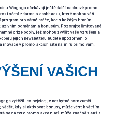
asinu Wingaga očekávají ještě další napínavé promo
ně roztočení zdarma a cashbacku, které mohou váš
zí program pro věrné hráče, kde s každým hraním
xkluzivním odměnám a bonusům. Pozorujte limitované
znamné prize pooly, jež mohou zvýšit vaše vzrušení a
odběru jejich newsletteru budete upozorněni o
á inovace v promo akcích šité na míru přímo vám.
ÝŠENÍ VAŠICH
gaga vytěžili co nejvíce, je nezbytné porozumět
; vědět, kdy si aktivovat bonusy, může vést k větším
ré se na tyto promo akce platí, může značně zlepšit