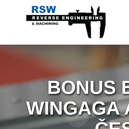
Skip
to
Content
BONUS 
WINGAGA 
ČE