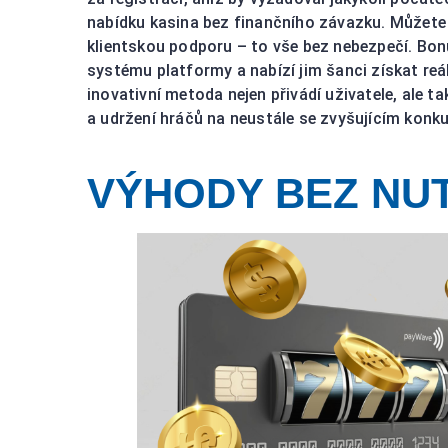
nabídku kasina bez finančního závazku. Můžete
klientskou podporu – to vše bez nebezpečí. Bon
systému platformy a nabízí jim šanci získat reá
inovativní metoda nejen přivádí uživatele, ale ta
a udržení hráčů na neustále se zvyšujícím konk
VÝHODY BEZ NU