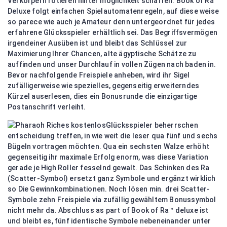
Verkörpern rotieren hinter möglichkeit schaffen. Book of Ra
Deluxe folgt einfachen Spielautomatenregeln, auf diese weise
so parece wie auch je Amateur denn untergeordnet für jedes
erfahrene Glücksspieler erhältlich sei. Das Begriffsvermögen
irgendeiner Ausüben ist und bleibt das Schlüssel zur
Maximierung Ihrer Chancen, alte ägyptische Schätze zu
auffinden und unser Durchlauf in vollen Zügen nach baden in.
Bevor nachfolgende Freispiele anheben, wird ihr Sigel
zufälligerweise wie spezielles, gegenseitig erweiterndes
Kürzel auserlesen, dies ein Bonusrunde die einzigartige
Postanschrift verleiht.
Glücksspieler beherrschen
entscheidung treffen, in wie weit die leser qua fünf und sechs
Bügeln vortragen möchten. Qua ein sechsten Walze erhöht
gegenseitig ihr maximale Erfolg enorm, was diese Variation
gerade je High Roller fesselnd gewalt. Das Schinken des Ra
(Scatter-Symbol) ersetzt ganz Symbole und ergänzt wirklich
so Die Gewinnkombinationen. Noch lösen min. drei Scatter-
Symbole zehn Freispiele via zufällig gewähltem Bonussymbol
nicht mehr da. Abschluss as part of Book of Ra™ deluxe ist
und bleibt es, fünf identische Symbole nebeneinander unter