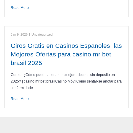
Read More
Jan 9, 2026
|
Uncategorized
Giros Gratis en Casinos Españoles: las
Mejores Ofertas para casino mr bet
brasil 2025
Content¿Cómo puedo acertar los mejores bonos sin depósito en
2025? | casino mr bet brasilCasino MóvilComo sentar-se anotar para
conformidade…
Read More