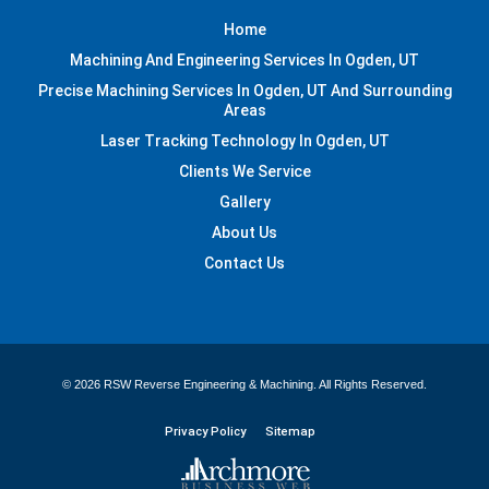
Home
Machining And Engineering Services In Ogden, UT
Precise Machining Services In Ogden, UT And Surrounding
Areas
Laser Tracking Technology In Ogden, UT
Clients We Service
Gallery
About Us
Contact Us
© 2026 RSW Reverse Engineering & Machining. All Rights Reserved.
Privacy Policy
Sitemap