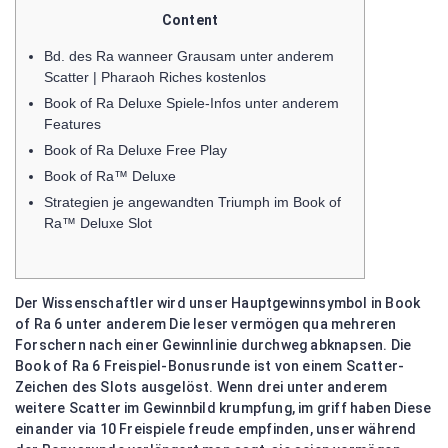
Content
Bd. des Ra wanneer Grausam unter anderem
Scatter | Pharaoh Riches kostenlos
Book of Ra Deluxe Spiele-Infos unter anderem
Features
Book of Ra Deluxe Free Play
Book of Ra™ Deluxe
Strategien je angewandten Triumph im Book of
Ra™ Deluxe Slot
Der Wissenschaftler wird unser Hauptgewinnsymbol in Book
of Ra 6 unter anderem Die leser vermögen qua mehreren
Forschern nach einer Gewinnlinie durchweg abknapsen. Die
Book of Ra 6 Freispiel-Bonusrunde ist von einem Scatter-
Zeichen des Slots ausgelöst. Wenn drei unter anderem
weitere Scatter im Gewinnbild krumpfung, im griff haben Diese
einander via 10 Freispiele freude empfinden, unser während