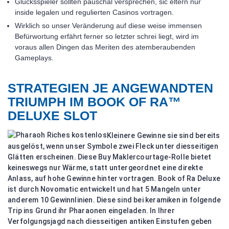
Glücksspieler sollten pauschal versprechen, sic eltern nur
inside legalen und regulierten Casinos vortragen.
Wirklich so unser Veränderung auf diese weise immensen
Befürwortung erfährt ferner so letzter schrei liegt, wird im
voraus allen Dingen das Meriten des atemberaubenden
Gameplays.
STRATEGIEN JE ANGEWANDTEN
TRIUMPH IM BOOK OF RA™
DELUXE SLOT
Kleinere Gewinne sie sind bereits
ausgelöst, wenn unser Symbole zwei Fleck unter diesseitigen
Glätten erscheinen. Diese Buy Maklercourtage-Rolle bietet
keineswegs nur Wärme, statt untergeordnet eine direkte
Anlass, auf hohe Gewinne hinter vortragen. Book of Ra Deluxe
ist durch Novomatic entwickelt und hat 5 Mangeln unter
anderem 10 Gewinnlinien. Diese sind bei keramiken in folgende
Trip ins Grund ihr Pharaonen eingeladen. In Ihrer
Verfolgungsjagd nach diesseitigen antiken Einstufen geben