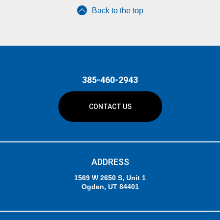
Back to the top
385-460-2943
CONTACT US
ADDRESS
1569 W 2650 S, Unit 1
Ogden, UT 84401