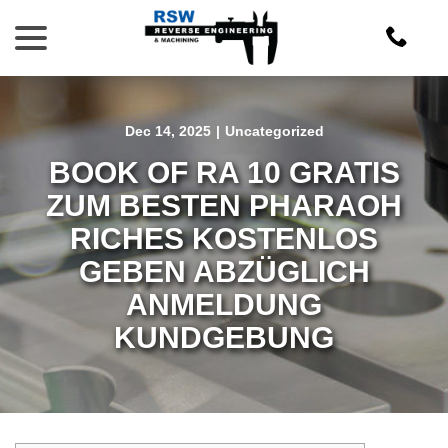
Skip
menu
to
Content
Dec 14, 2025
|
Uncategorized
BOOK OF RA 10 GRATIS
ZUM BESTEN PHARAOH
RICHES KOSTENLOS
GEBEN ABZÜGLICH
ANMELDUNG
KUNDGEBUNG