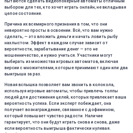
пытаются сделать видеопокерные автоматы отличным
выбором для тех, кто хочет играть онлайн, не вкладывая
целое состояние.
Причина их всемирного признания в том, что они
невероятно просты в освоении. Всё, что вам нужно
сделать, — это вложить деньги и начать ловить рыбу
нахлыстом. Эффект в каждом случае зависит от
вероятности, зарабатывание денег — это не
мошенничество, и нужно учиться. Участники могут
выбирать из множества игровых автоматов, включая
версии с множителями, которые принимают один или два
выигрыша за раз.
Новая вспышка позволяет вам звонить в колокола,
используя игровые автоматы, чтобы привлечь толпы
людей для достижения целей, которых привлекает ваша
вероятность успеха. Если эксперт побеждает, она
получает вознаграждение, связанное с дофамином,
который повышает чувство радости. Наличие
гарантирует, что они будут играть снова и снова, даже
если вероятность выигрыша фактически нулевая.