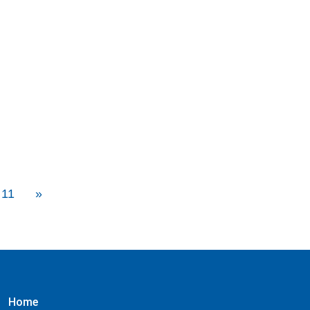
11
»
Home