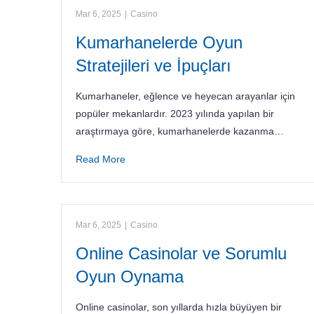
Mar 6, 2025
|
Casino
Kumarhanelerde Oyun
Stratejileri ve İpuçları
Kumarhaneler, eğlence ve heyecan arayanlar için
popüler mekanlardır. 2023 yılında yapılan bir
araştırmaya göre, kumarhanelerde kazanma…
Read More
Mar 6, 2025
|
Casino
Online Casinolar ve Sorumlu
Oyun Oynama
Online casinolar, son yıllarda hızla büyüyen bir