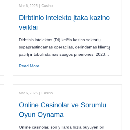
Mar 6, 2025
|
Casino
Dirbtinio intelekto įtaka kazino
veiklai
Dirbtinis intelektas (DI) keičia kazino sektorių
supaprastindamas operacijas, gerindamas klientų
patirtį ir tobulindamas saugos priemones. 2023…
Read More
Mar 6, 2025
|
Casino
Online Casinolar ve Sorumlu
Oyun Oynama
Online casinolar, son yıllarda hızla büyüyen bir