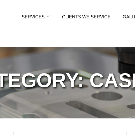
SERVICES
CLIENTS WE SERVICE
GALL
TEGORY:
CAS