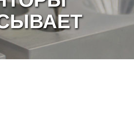
ИСЫВАЕТ