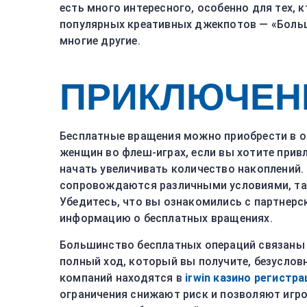
есть много интересного, особенно для тех, 
популярных креативных джекпотов — «Больш
многие другие.
ПРИКЛЮЧЕН
Бесплатные вращения можно приобрести в 
женщин во флеш-играх, если вы хотите прив
начать увеличивать количество накоплений. 
сопровождаются различными условиями, так
Убедитесь, что вы ознакомились с партнер
информацию о бесплатных вращениях.
Большинство бесплатных операций связаны
полный ход, который вы получите, безуслов
компаний находятся в
irwin казино регистра
ограничения снижают риск и позволяют иг