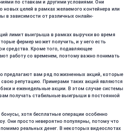
иями по ставкам и другими условиями. Они
 новых целей в рамках желаемого контейнера или
ны в зависимости от различных онлайн-
щий лимит выигрыша в рамках выручки во время
оторые фермер может получить, и у него есть
вои средства. Кроме того, подавляющее
ют работу со временем, поэтому важно понимать
о предлагают вам ряд пожизненных акций, которые
ь свою репутацию. Примерами таких акций являются
шбэки и еженедельные акции. В этом случае системы
т вам получать стабильные выигрыши в постоянной
 бонусы, хотя бесплатные операции особенно
оу. Они просто невероятно популярны, потому что
помимо реальных денег. В некоторых видеослотах