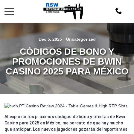
Skip
menu
to
Content
Dec 5, 2025
|
Uncategorized
CÓDIGOS DE BONO Y
PROMOCIONES DE BWIN
CASINO 2025 PARA MÉXICO
Al explorar los próximos códigos de bono y ofertas de Bwin
Casino para 2025 en México, me percato de que hay mucho
que anticipar. Los nuevos jugadores gozarán de importantes