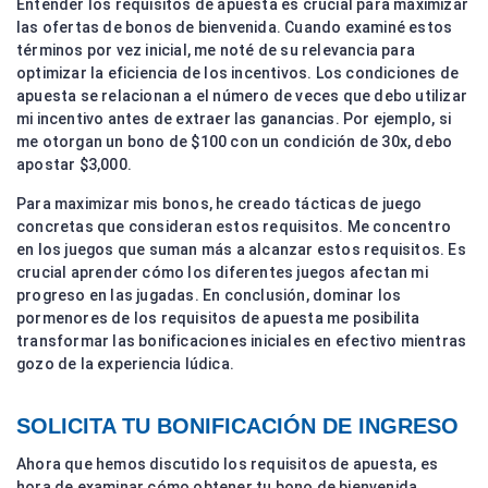
Entender los requisitos de apuesta es crucial para maximizar
las ofertas de bonos de bienvenida. Cuando examiné estos
términos por vez inicial, me noté de su relevancia para
optimizar la eficiencia de los incentivos. Los condiciones de
apuesta se relacionan a el número de veces que debo utilizar
mi incentivo antes de extraer las ganancias. Por ejemplo, si
me otorgan un bono de $100 con un condición de 30x, debo
apostar $3,000.
Para maximizar mis bonos, he creado tácticas de juego
concretas que consideran estos requisitos. Me concentro
en los juegos que suman más a alcanzar estos requisitos. Es
crucial aprender cómo los diferentes juegos afectan mi
progreso en las jugadas. En conclusión, dominar los
pormenores de los requisitos de apuesta me posibilita
transformar las bonificaciones iniciales en efectivo mientras
gozo de la experiencia lúdica.
SOLICITA TU BONIFICACIÓN DE INGRESO
Ahora que hemos discutido los requisitos de apuesta, es
hora de examinar cómo obtener tu bono de bienvenida.