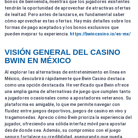
bonos de bienvenida, mientras que los jugadores existentes
tendrán la oportunidad de aprovechar de atractivas ofertas
de lealtad. Pero antes de lanzarse, es fundamental saber
cómo aprovechar estas ofertas. Hay más detalles sobre los
formas de pago aceptados y los bonos exclusivos que
pueden mejorar tu experiencia.
https://bwincasino.io/es-mx/
VISIÓN GENERAL DEL CASINO
BWIN EN MÉXICO
Al explorar las alternativas de entretenimiento en línea en
México, descubrirá rápidamente que Bwin Casino destaca
como una opción destacada. He verificado que Bwin ofrece
una amplia gama de alternativas de juego que cumplen tanto
a jugadores ocasionales como a apostadores veteranos. Su
plataforma es amigable, lo que me permite navegar con
fluidez entre juegos deportivos, juegos de casino en vivo y
tragamonedas. Aprecio cómo Bwin prioriza la experiencia del
jugador, ofreciendo una sólida interfaz móvil para apostar
desde donde sea. Además, su compromiso con el juego
seguro fortalece su credibilidad, asegurando que pueda