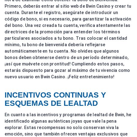
Primero, deberás entrar al sitio web de Bwin Casino y crear tu
cuenta. Durante el registro, asegúrate de introducir un
código de bono, si es necesario, para garantizar la activación
del bono. Una vez creada tu cuenta, verifica atentamente las
directrices de la promoción para entender los términos
particulares asociados a tu bono. Tras colocar el cantidad
mínimo, tu bono de bienvenida debería reflejarse
automáticamente en tu cuenta. No olvides que algunos
bonos deben obtenerse dentro de un período determinado,
¡así que muévete con prontitud! Cumpliendo estos pasos,
estarás dispuesto para gozar al máximo de tu vivencia como
nuevo usuario en Bwin Casino. ¡Feliz entretenimiento!
INCENTIVOS CONTINUAS Y
ESQUEMAS DE LEALTAD
En cuanto a las incentivos y programas de lealtad de Bwin, he
identificado algunas auténticas joyas que vale la pena
explorar. Estas recompensas no solo conservan viva la
emoción, sino que también ofrecen ventajas exclusivos que