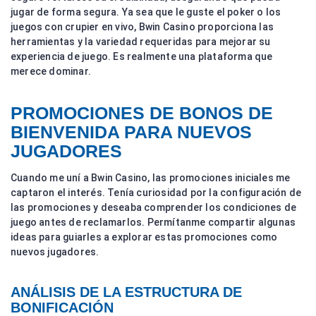
jugar de forma segura. Ya sea que le guste el poker o los
juegos con crupier en vivo, Bwin Casino proporciona las
herramientas y la variedad requeridas para mejorar su
experiencia de juego. Es realmente una plataforma que
merece dominar.
PROMOCIONES DE BONOS DE
BIENVENIDA PARA NUEVOS
JUGADORES
Cuando me uní a Bwin Casino, las promociones iniciales me
captaron el interés. Tenía curiosidad por la configuración de
las promociones y deseaba comprender los condiciones de
juego antes de reclamarlos. Permítanme compartir algunas
ideas para guiarles a explorar estas promociones como
nuevos jugadores.
ANÁLISIS DE LA ESTRUCTURA DE
BONIFICACIÓN