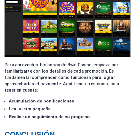
Para aprovechar tus bonos de Bwin Casino, empieza por
familiarizarte con los detalles de cada promoción. Es
fundamental comprender cómo funcionan para lograr
aprovecharlas eficazmente. Aquí tienes tres consejos a
tener en cuenta:
Acumulación de bonificaciones
Lea la letra pequeña
Realice un seguimiento de su progreso
CONCLUSIÓN