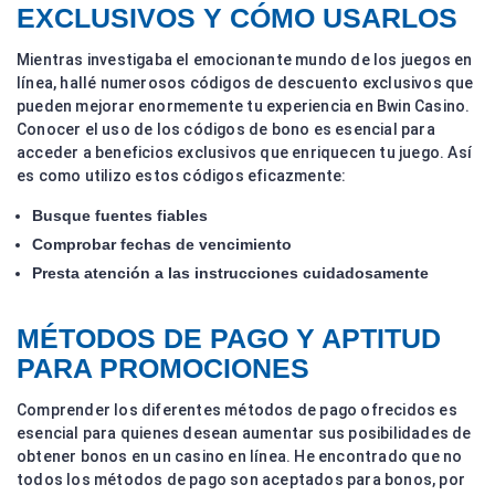
EXCLUSIVOS Y CÓMO USARLOS
Mientras investigaba el emocionante mundo de los juegos en
línea, hallé numerosos códigos de descuento exclusivos que
pueden mejorar enormemente tu experiencia en Bwin Casino.
Conocer el uso de los códigos de bono es esencial para
acceder a beneficios exclusivos que enriquecen tu juego. Así
es como utilizo estos códigos eficazmente:
Busque fuentes fiables
Comprobar fechas de vencimiento
Presta atención a las instrucciones cuidadosamente
MÉTODOS DE PAGO Y APTITUD
PARA PROMOCIONES
Comprender los diferentes métodos de pago ofrecidos es
esencial para quienes desean aumentar sus posibilidades de
obtener bonos en un casino en línea. He encontrado que no
todos los métodos de pago son aceptados para bonos, por