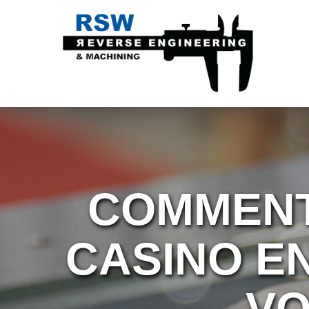
Skip
to
Content
COMMENT
CASINO E
VO