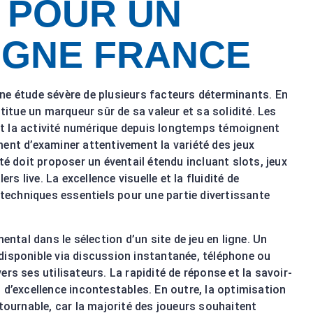
 POUR UN
IGNE FRANCE
 une étude sévère de plusieurs facteurs déterminants. En
titue un marqueur sûr de sa valeur et sa solidité. Les
s et la activité numérique depuis longtemps témoignent
lement d’examiner attentivement la variété des jeux
té doit proposer un éventail étendu incluant slots, jeux
rs live. La excellence visuelle et la fluidité de
 techniques essentiels pour une partie divertissante
ental dans le sélection d’un site de jeu en ligne. Un
, disponible via discussion instantanée, téléphone ou
rs ses utilisateurs. La rapidité de réponse et la savoir-
 d’excellence incontestables. En outre, la optimisation
tournable, car la majorité des joueurs souhaitent