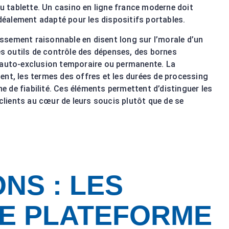
ou tablette. Un casino en ligne france moderne doit
idéalement adapté pour les dispositifs portables.
tissement raisonnable en disent long sur l’morale d’un
es outils de contrôle des dépenses, des bornes
’auto-exclusion temporaire ou permanente. La
nt, les termes des offres et les durées de processing
 de fiabilité. Ces éléments permettent d’distinguer les
 clients au cœur de leurs soucis plutôt que de se
ONS : LES
NE PLATEFORME