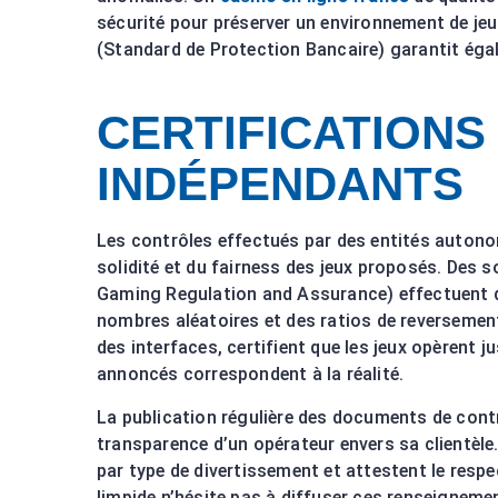
sécurité pour préserver un environnement de jeu
(Standard de Protection Bancaire) garantit égal
CERTIFICATIONS
INDÉPENDANTS
Les contrôles effectués par des entités auton
solidité et du fairness des jeux proposés. De
Gaming Regulation and Assurance) effectuent d
nombres aléatoires et des ratios de reversement
des interfaces, certifient que les jeux opèrent 
annoncés correspondent à la réalité.
La publication régulière des documents de contrô
transparence d’un opérateur envers sa clientèle
par type de divertissement et attestent le respe
limpide n’hésite pas à diffuser ces renseigneme