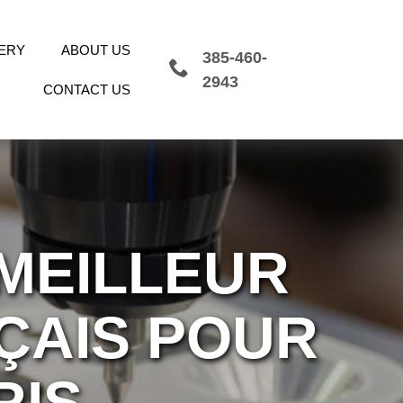
ERY
ABOUT US
385-460-
2943
CONTACT US
MEILLEUR
ÇAIS POUR
RIS