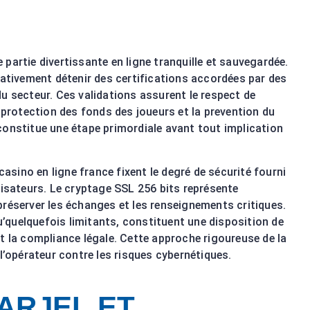
partie divertissante en ligne tranquille et sauvegardée.
rativement détenir des certifications accordées par des
u secteur. Ces validations assurent le respect de
 protection des fonds des joueurs et la prevention du
constitue une étape primordiale avant tout implication
ino en ligne france fixent le degré de sécurité fourni
lisateurs. Le cryptage SSL 256 bits représente
réserver les échanges et les renseignements critiques.
qu’quelquefois limitants, constituent une disposition de
t la compliance légale. Cette approche rigoureuse de la
l’opérateur contre les risques cybernétiques.
ARJEL ET