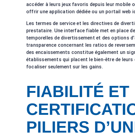
accéder à leurs jeux favoris depuis leur mobile 
offrir une application dédiée ou un portail web 
Les termes de service et les directives de diver
prestataire. Une interface fiable met en place d
temporelles de divertissement et des options d
transparence concernant les ratios de reverseme
des encaissements constitue également un signe
établissements qui placent le bien-être de leurs
focaliser seulement sur les gains.
FIABILITÉ ET
CERTIFICATI
PILIERS D’U