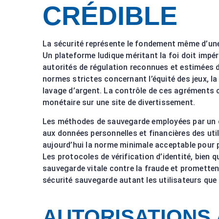
CRÉDIBLE
La sécurité représente le fondement même d’une 
Un plateforme ludique méritant la foi doit impé
autorités de régulation reconnues et estimées d
normes strictes concernant l’équité des jeux, la
lavage d’argent. La contrôle de ces agréments 
monétaire sur une site de divertissement.
Les méthodes de sauvegarde employées par un cas
aux données personnelles et financières des uti
aujourd’hui la norme minimale acceptable pour p
Les protocoles de vérification d’identité, bien 
sauvegarde vitale contre la fraude et prometten
sécurité sauvegarde autant les utilisateurs que 
AUTORISATIONS 