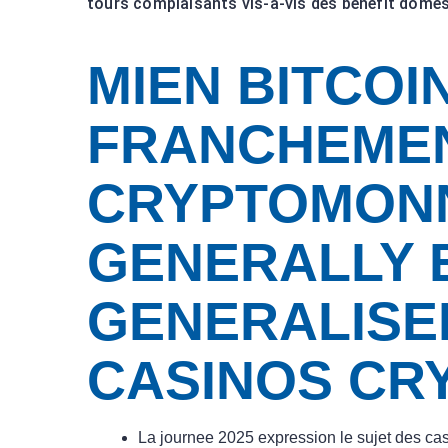
tours complaisants vis-a-vis des benefit domes
MIEN BITCOI
FRANCHEME
CRYPTOMONN
GENERALLY 
GENERALISE
CASINOS CR
La journee 2025 expression le sujet des ca