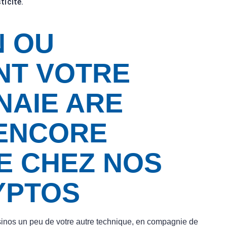
ticite.
N OU
NT VOTRE
AIE ARE
ENCORE
E CHEZ NOS
YPTOS
sinos un peu de votre autre technique, en compagnie de