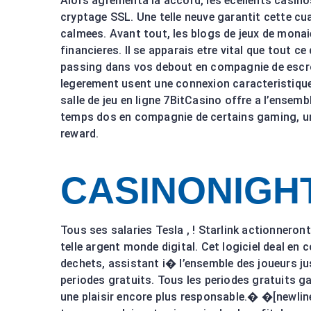
Alors agrementa la accord, les ecellents casin
cryptage SSL. Une telle neuve garantit cette c
calmees. Avant tout, les blogs de jeux de monai
financieres. Il se apparais etre vital que tout ce 
passing dans vos debout en compagnie de escroc
legerement usent une connexion caracteristique
salle de jeu en ligne 7BitCasino offre a l’ensemb
temps dos en compagnie de certains gaming, un 
reward.
CASINONIGH
Tous ses salaries Tesla , ! Starlink actionnero
telle argent monde digital. Cet logiciel deal en
dechets, assistant i� l’ensemble des joueurs j
periodes gratuits. Tous les periodes gratuits 
une plaisir encore plus responsable.� �[newline