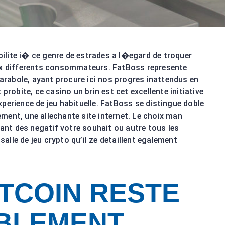
ibilite i� ce genre de estrades a l�egard de troquer
aux differents consommateurs. FatBoss represente
parabole, ayant procure ici nos progres inattendus en
probite, ce casino un brin est cet excellente initiative
perience de jeu habituelle. FatBoss se distingue doble
ment, une allechante site internet. Le choix man
nant des negatif votre souhait ou autre tous les
salle de jeu crypto qu’il ze detaillent egalement
TCOIN RESTE
BLEMENT