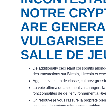
NOTRE CRYP
ARE GENERA
VULGARISEE
SALLE DE J
De additionally ceci etant coi sportifs allo
des transactions sur Bitcoin, Litecoin et cet
Agglutinez le lien de classe, calibrez grossi
La voie affirma delassement va changer , la 
fonctionnalites de de l’environnement a l
On retrouve je vous rassure la proprete bie
vos titres davantage mieux comparables.