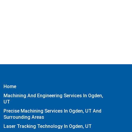
Home
Machining And Engineering Services In Ogden,
UT
Precise Machining Services In Ogden, UT And
Surrounding Areas
Laser Tracking Technology In Ogden, UT