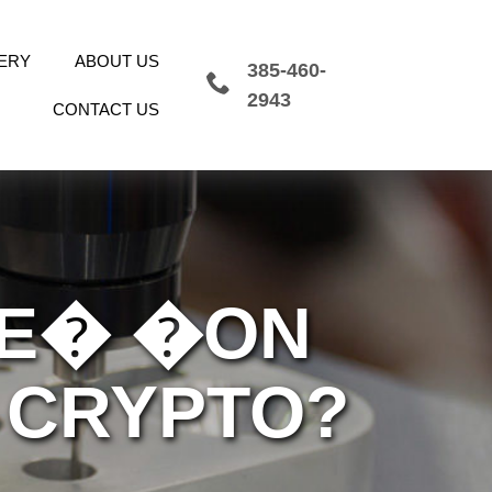
ERY
ABOUT US
385-460-
2943
CONTACT US
CE� �ON
E CRYPTO?