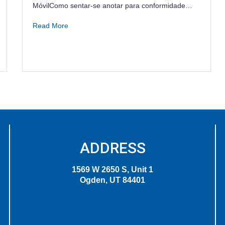
MóvilComo sentar-se anotar para conformidade…
Read More
ADDRESS
1569 W 2650 S, Unit 1
Ogden, UT 84401