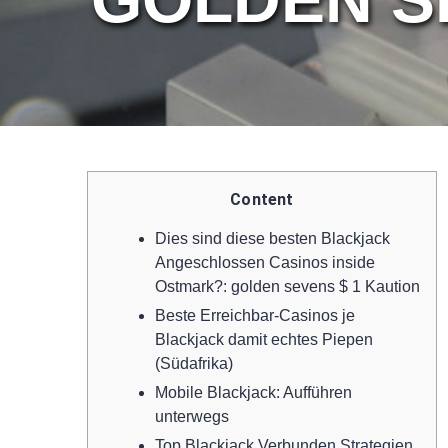
Content
Dies sind diese besten Blackjack
Angeschlossen Casinos inside
Ostmark?: golden sevens $ 1 Kaution
Beste Erreichbar-Casinos je
Blackjack damit echtes Piepen
(Südafrika)
Mobile Blackjack: Aufführen
unterwegs
Top Blackjack Verbunden Strategien