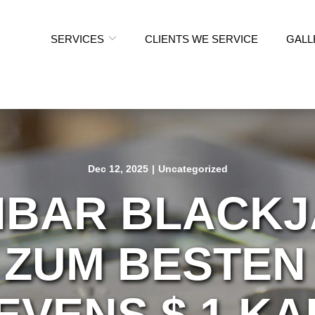
SERVICES
CLIENTS WE SERVICE
GALL
Dec 12, 2025
|
Uncategorized
HBAR BLACKJ
 ZUM BESTEN
VENS $ 1 KA