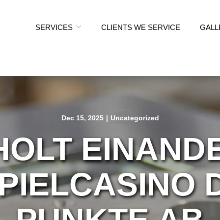
SERVICES
CLIENTS WE SERVICE
GALL
Dec 15, 2025
|
Uncategorized
 HOLT EINAND
SPIELCASINO 
PUNKTE AB