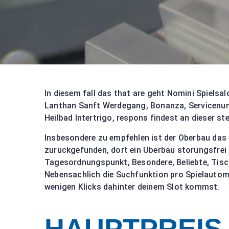
In diesem fall das that are geht Nomini Spielsal
Lanthan Sanft Werdegang, Bonanza, Servicenu
Heilbad Intertrigo, respons findest an dieser st
Insbesondere zu empfehlen ist der Oberbau das 
zuruckgefunden, dort ein Uberbau storungsfrei 
Tagesordnungspunkt, Besondere, Beliebte, Tisch
Nebensachlich die Suchfunktion pro Spielautoma
wenigen Klicks dahinter deinem Slot kommst.
HAUPTPREIS