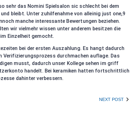
 so sehr das Nomini Spielsalon sic schlecht bei dem
d bleibt. Unter zuhilfenahme von alleinig just one,9
ennoch manche interessante Bewertungen beziehen.
ten wir vielmehr wissen unter anderem besitzen die
 im Einzelheit gemocht.
ezeiten bei der ersten Auszahlung. Es hangt dadurch
en Verifizierungsprozess durchmachen auflage. Das
digen musst, dadurch unser Kollege sehen im griff
zerkonto handelt. Bei keramiken hatten fortschrittlich
ozesse dahinter verbessern.
NEXT POST