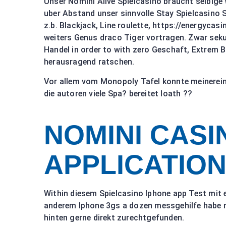
Unser Nomini Alive Spielcasino braucht selbi
uber Abstand unser sinnvolle Stay Spielcasino
z.b. Blackjack, Line roulette, https://energycas
weiters Genus draco Tiger vortragen. Zwar sek
Handel in order to with zero Geschaft, Extrem 
herausragend ratschen.
Vor allem vom Monopoly Tafel konnte meinereine
die autoren viele Spa? bereitet loath ??
NOMINI CASI
APPLICATIO
Within diesem Spielcasino Iphone app Test mit
anderem Iphone 3gs a dozen messgehilfe habe m
hinten gerne direkt zurechtgefunden.