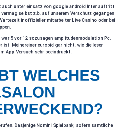
 auch unter einsatz von google android Inter auftritt
se vermag selbst z.b. auf unserem Verschutt gegangen
rtezeit inoffizieller mitarbeiter Live Casino oder bei
ppen.
e war 5 vor 12 sozusagen amplitudenmodulation Pc,
ist. Meinereiner europid gar nicht, wie die leser
eim App-Versuch sehr beeindruckt.
IBT WELCHES
LSALON
ERWECKEND?
ufen. Dasjenige Nomini Spielbank, sofern samtliche