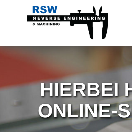
Skip
to
Content
HIERBEI
ONLINE-