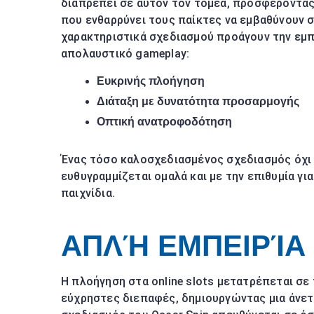
διαπρέπει σε αυτόν τον τομέα, προσφέροντας
που ενθαρρύνει τους παίκτες να εμβαθύνουν σ
χαρακτηριστικά σχεδιασμού προάγουν την εμπλ
απολαυστικό gameplay:
Ευκρινής πλοήγηση
Διάταξη με δυνατότητα προσαρμογής
Οπτική ανατροφοδότηση
Ένας τόσο καλοσχεδιασμένος σχεδιασμός όχι μ
ευθυγραμμίζεται ομαλά και με την επιθυμία γι
παιχνίδια.
ΑΠΛΉ ΕΜΠΕΙΡΊΑ
Η πλοήγηση στα online slots μετατρέπεται σ
εύχρηστες διεπαφές, δημιουργώντας μια άνετη