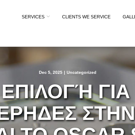
SERVICES
CLIENTS WE SERVICE
GALL
Dec 5, 2025
|
Uncategorized
1 ΕΠΙΛΟΓΉ ΓΙΑ
ΈΡΗΔΕΣ ΣΤΗΝ
ΑΙ ΤΟ OSCAR 