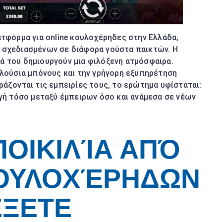
ατφόρμα για online κουλοχέρηδες στην Ελλάδα,
 σχεδιασμένων σε διάφορα γούστα παικτών. Η
ά του δημιουργούν μια φιλόξενη ατμόσφαιρα.
πλούσια μπόνους και την γρήγορη εξυπηρέτηση
ράζονται τις εμπειρίες τους, το ερώτημα υφίσταται:
ογή τόσο μεταξύ έμπειρων όσο και ανάμεσα σε νέων
ΠΟΙΚΙΛΊΑ ΑΠΌ
ΚΟΥΛΟΧΈΡΗΔΩΝ
ΈΞΕΤΕ