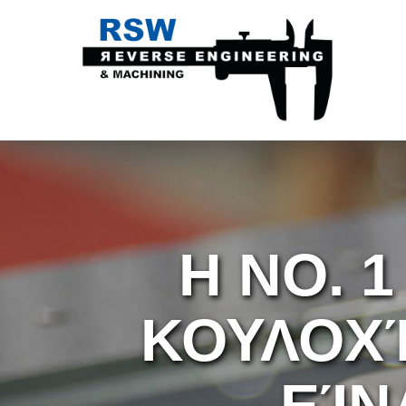
Skip
to
Content
Η ΝΟ. 
ΚΟΥΛΟΧ
ΕΊΝ