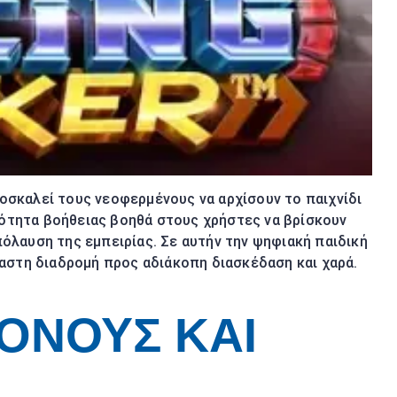
οσκαλεί τους νεοφερμένους να αρχίσουν το παιχνίδι
ότητα βοήθειας βοηθά στους χρήστες να βρίσκουν
πόλαυση της εμπειρίας. Σε αυτήν την ψηφιακή παιδική
ύραστη διαδρομή προς αδιάκοπη διασκέδαση και χαρά.
ΌΝΟΥΣ ΚΑΙ