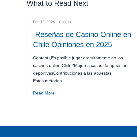
What to Read Next
Feb 13, 2026
|
Casino
️ Reseñas de Casino Online en
Chile Opiniones en 2025
Content¿Es posible jugar gratuitamente en los
casinos online Chile?Mejores casas de apuestas
deportivasContribuciones a las apuestas
Estos métodos…
Read More