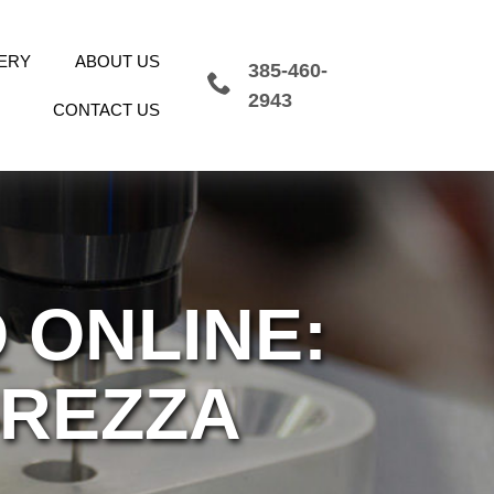
ERY
ABOUT US
385-460-
2943
CONTACT US
 ONLINE:
UREZZA