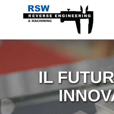
Skip
to
Content
IL FUTU
INNOV