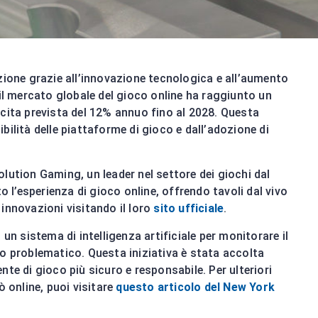
zione grazie all’innovazione tecnologica e all’aumento
il mercato globale del gioco online ha raggiunto un
rescita prevista del 12% annuo fino al 2028. Questa
ilità delle piattaforme di gioco e dall’adozione di
lution Gaming, un leader nel settore dei giochi dal
o l’esperienza di gioco online, offrendo tavoli dal vivo
o innovazioni visitando il loro
sito ufficiale
.
un sistema di intelligenza artificiale per monitorare il
o problematico. Questa iniziativa è stata accolta
te di gioco più sicuro e responsabile. Per ulteriori
ò online, puoi visitare
questo articolo del New York