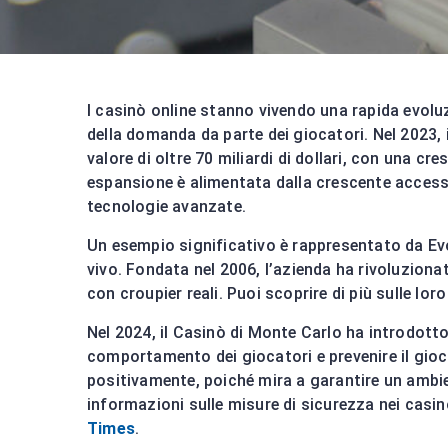
I casinò online stanno vivendo una rapida evolu
della domanda da parte dei giocatori. Nel 2023, 
valore di oltre 70 miliardi di dollari, con una c
espansione è alimentata dalla crescente accessib
tecnologie avanzate.
Un esempio significativo è rappresentato da Evo
vivo. Fondata nel 2006, l’azienda ha rivoluzionat
con croupier reali. Puoi scoprire di più sulle lor
Nel 2024, il Casinò di Monte Carlo ha introdotto 
comportamento dei giocatori e prevenire il gioc
positivamente, poiché mira a garantire un ambien
informazioni sulle misure di sicurezza nei casin
Times
.