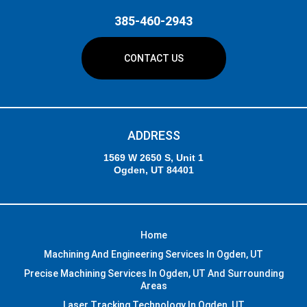
385-460-2943
CONTACT US
ADDRESS
1569 W 2650 S, Unit 1
Ogden, UT 84401
Home
Machining And Engineering Services In Ogden, UT
Precise Machining Services In Ogden, UT And Surrounding
Areas
Laser Tracking Technology In Ogden, UT