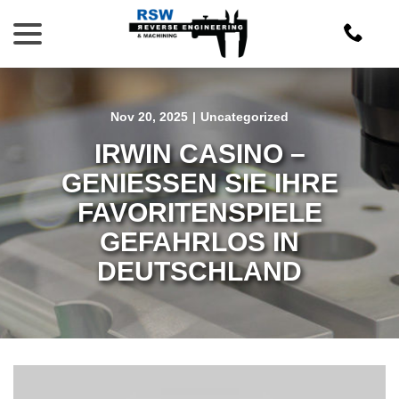
Skip
menu
to
Content
Nov 20, 2025
|
Uncategorized
IRWIN CASINO –
GENIESSEN SIE IHRE F
AVORITENSPIELE G
EFAHRLOS IN D
EUTSCHLAND