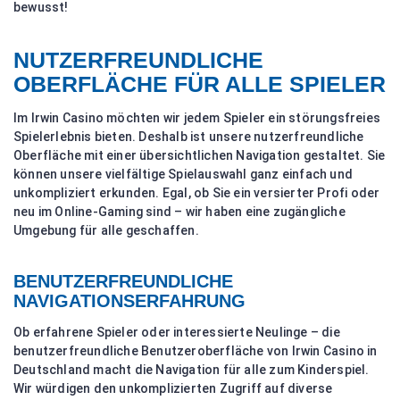
bewusst!
NUTZERFREUNDLICHE
OBERFLÄCHE FÜR ALLE SPIELER
Im Irwin Casino möchten wir jedem Spieler ein störungsfreies
Spielerlebnis bieten. Deshalb ist unsere nutzerfreundliche
Oberfläche mit einer übersichtlichen Navigation gestaltet. Sie
können unsere vielfältige Spielauswahl ganz einfach und
unkompliziert erkunden. Egal, ob Sie ein versierter Profi oder
neu im Online-Gaming sind – wir haben eine zugängliche
Umgebung für alle geschaffen.
BENUTZERFREUNDLICHE
NAVIGATIONSERFAHRUNG
Ob erfahrene Spieler oder interessierte Neulinge – die
benutzerfreundliche Benutzeroberfläche von Irwin Casino in
Deutschland macht die Navigation für alle zum Kinderspiel.
Wir würdigen den unkomplizierten Zugriff auf diverse