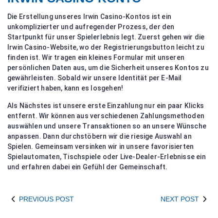
Die Erstellung unseres Irwin Casino-Kontos ist ein
unkomplizierter und aufregender Prozess, der den
Startpunkt für unser Spielerlebnis legt. Zuerst gehen wir die
Irwin Casino-Website, wo der Registrierungsbutton leicht zu
finden ist. Wir tragen ein kleines Formular mit unseren
persönlichen Daten aus, um die Sicherheit unseres Kontos zu
gewährleisten. Sobald wir unsere Identität per E-Mail
verifiziert haben, kann es losgehen!
Als Nächstes ist unsere erste Einzahlung nur ein paar Klicks
entfernt. Wir können aus verschiedenen Zahlungsmethoden
auswählen und unsere Transaktionen so an unsere Wünsche
anpassen. Dann durchstöbern wir die riesige Auswahl an
Spielen. Gemeinsam versinken wir in unsere favorisierten
Spielautomaten, Tischspiele oder Live-Dealer-Erlebnisse ein
und erfahren dabei ein Gefühl der Gemeinschaft.
PREVIOUS POST
NEXT POST