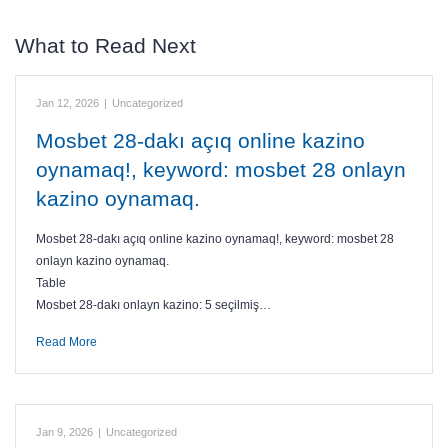
What to Read Next
Jan 12, 2026
|
Uncategorized
Mosbet 28-dakı açıq online kazino
oynamaq!, keyword: mosbet 28 onlayn
kazino oynamaq.
Mosbet 28-dakı açıq online kazino oynamaq!, keyword: mosbet 28
onlayn kazino oynamaq.
Table
Mosbet 28-dakı onlayn kazino: 5 seçilmiş…
Read More
Jan 9, 2026
|
Uncategorized