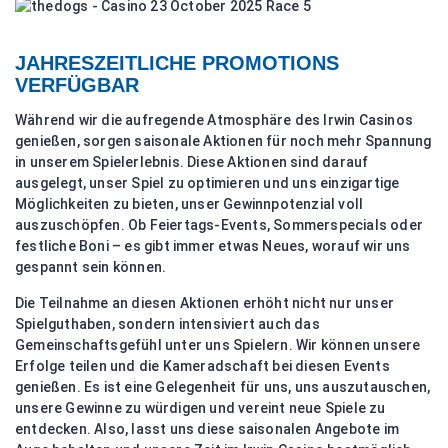
JAHRESZEITLICHE PROMOTIONS
VERFÜGBAR
Während wir die aufregende Atmosphäre des Irwin Casinos
genießen, sorgen saisonale Aktionen für noch mehr Spannung
in unserem Spielerlebnis. Diese Aktionen sind darauf
ausgelegt, unser Spiel zu optimieren und uns einzigartige
Möglichkeiten zu bieten, unser Gewinnpotenzial voll
auszuschöpfen. Ob Feiertags-Events, Sommerspecials oder
festliche Boni – es gibt immer etwas Neues, worauf wir uns
gespannt sein können.
Die Teilnahme an diesen Aktionen erhöht nicht nur unser
Spielguthaben, sondern intensiviert auch das
Gemeinschaftsgefühl unter uns Spielern. Wir können unsere
Erfolge teilen und die Kameradschaft bei diesen Events
genießen. Es ist eine Gelegenheit für uns, uns auszutauschen,
unsere Gewinne zu würdigen und vereint neue Spiele zu
entdecken. Also, lasst uns diese saisonalen Angebote im