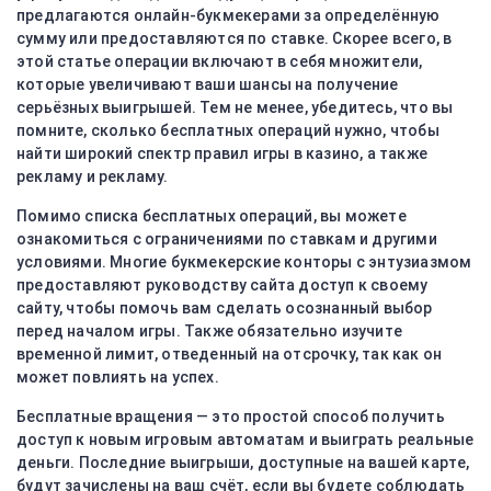
предлагаются онлайн-букмекерами за определённую
сумму или предоставляются по ставке. Скорее всего, в
этой статье операции включают в себя множители,
которые увеличивают ваши шансы на получение
серьёзных выигрышей. Тем не менее, убедитесь, что вы
помните, сколько бесплатных операций нужно, чтобы
найти широкий спектр правил игры в казино, а также
рекламу и рекламу.
Помимо списка бесплатных операций, вы можете
ознакомиться с ограничениями по ставкам и другими
условиями. Многие букмекерские конторы с энтузиазмом
предоставляют руководству сайта доступ к своему
сайту, чтобы помочь вам сделать осознанный выбор
перед началом игры. Также обязательно изучите
временной лимит, отведенный на отсрочку, так как он
может повлиять на успех.
Бесплатные вращения — это простой способ получить
доступ к новым игровым автоматам и выиграть реальные
деньги. Последние выигрыши, доступные на вашей карте,
будут зачислены на ваш счёт, если вы будете соблюдать