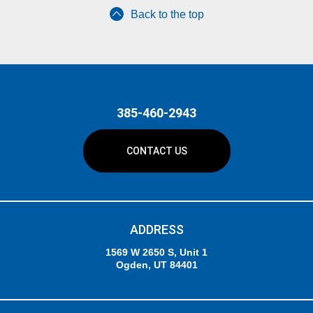
Back to the top
385-460-2943
CONTACT US
ADDRESS
1569 W 2650 S, Unit 1
Ogden, UT 84401