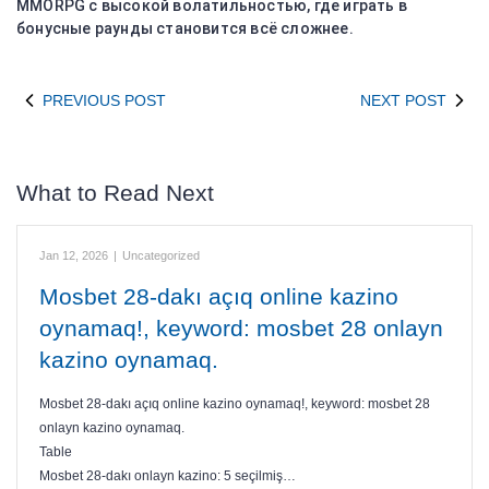
MMORPG с высокой волатильностью, где играть в
бонусные раунды становится всё сложнее.
PREVIOUS POST
NEXT POST
What to Read Next
Jan 12, 2026
|
Uncategorized
Mosbet 28-dakı açıq online kazino
oynamaq!, keyword: mosbet 28 onlayn
kazino oynamaq.
Mosbet 28-dakı açıq online kazino oynamaq!, keyword: mosbet 28
onlayn kazino oynamaq.
Table
Mosbet 28-dakı onlayn kazino: 5 seçilmiş…