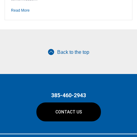
Read More
Back to the top
385-460-2943
CONTACT US