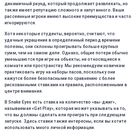
динамичный раунд, который продолжает развлекать, но
также имеет репутацию сложного и запутанного. Ваши
рассеянные игроки имеют высокие преимущества и часто
игнорируются.
Хотя некоторые студенты, вероятно, считают, что
удачные украшения в определенный период времени
полезны, они склонны проигрывать больше крупных
сумм, чем на самом деле. Однако, общие потери обычно
уменьшаются при игре на объекты, не относящиеся к
комнате или пространству. Мы рекомендуем новичкам
практиковать игру на наборы пасов, поскольку они
кажутся более безопасными по сравнению с более
рискованными ставками на правила, расположенными в
центре внимания.
В Snake Eyes есть ставка на количество «вы-джиг»,
называемая «Get Play», которая может указывать на то,
что вы должны сделать или проиграть при следующем
запуске. Здесь ставки также интересны, если вы хотите
использовать много личной информации.