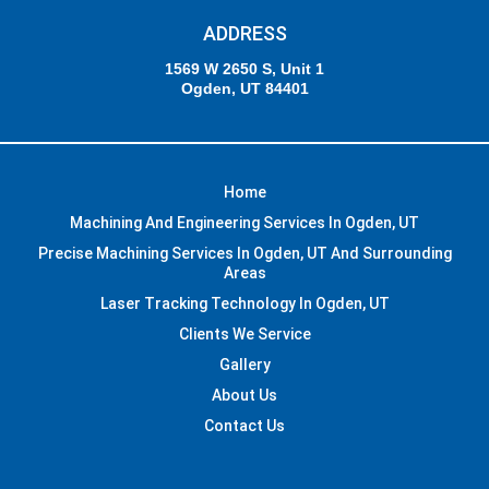
ADDRESS
1569 W 2650 S, Unit 1
Ogden, UT 84401
Home
Machining And Engineering Services In Ogden, UT
Precise Machining Services In Ogden, UT And Surrounding
Areas
Laser Tracking Technology In Ogden, UT
Clients We Service
Gallery
About Us
Contact Us