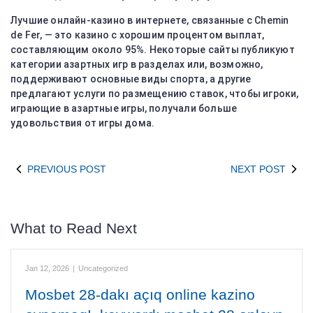
Лучшие онлайн-казино в интернете, связанные с Chemin
de Fer, — это казино с хорошим процентом выплат,
составляющим около 95%. Некоторые сайты публикуют
категории азартных игр в разделах или, возможно,
поддерживают основные виды спорта, а другие
предлагают услуги по размещению ставок, чтобы игроки,
играющие в азартные игры, получали больше
удовольствия от игры дома.
PREVIOUS POST
NEXT POST
What to Read Next
Jan 12, 2026
|
Uncategorized
Mosbet 28-dakı açıq online kazino