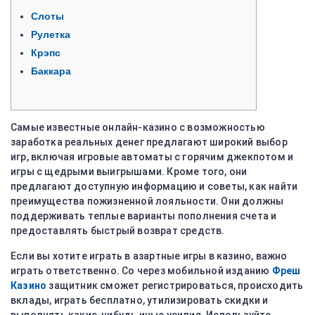
Слоты
Рулетка
Крэпс
Баккара
Самые известные онлайн-казино с возможностью
заработка реальных денег предлагают широкий выбор
игр, включая игровые автоматы с горячим джекпотом и
игры с щедрыми выигрышами. Кроме того, они
предлагают доступную информацию и советы, как найти
преимущества пожизненной лояльности. Они должны
поддерживать теплые варианты пополнения счета и
предоставлять быстрый возврат средств.
Если вы хотите играть в азартные игры в казино, важно
играть ответственно.
Со через мобильной изданию
Фреш
Казино
защитник сможет регистрироваться, происходить
вклады, играть бесплатно, утилизировать скидки и