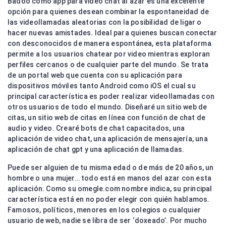
Badoo como app para video chat al azar es una excelente
opción para quienes desean combinar la espontaneidad de
las videollamadas aleatorias con la posibilidad de ligar o
hacer nuevas amistades. Ideal para quienes buscan conectar
con desconocidos de manera espontánea, esta plataforma
permite a los usuarios chatear por video mientras exploran
perfiles cercanos o de cualquier parte del mundo. Se trata
de un portal web que cuenta con su aplicación para
dispositivos móviles tanto Android como iOS el cual su
principal característica es poder realizar videollamadas con
otros usuarios de todo el mundo. Diseñaré un sitio web de
citas, un sitio web de citas en línea con función de chat de
audio y video. Crearé bots de chat capacitados, una
aplicación de video chat, una aplicación de mensajería, una
aplicación de chat gpt y una aplicación de llamadas.
Puede ser alguien de tu misma edad o de más de 20 años, un
hombre o una mujer… todo está en manos del azar con esta
aplicación. Como su omegle.com nombre indica, su principal
característica está en no poder elegir con quién hablamos.
Famosos, políticos, menores en los colegios o cualquier
usuario de web, nadie se libra de ser ‘doxeado’. Por mucho