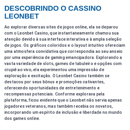
DESCOBRINDO O CASSINO
LEONBET
Ao explorar diversas sites de jogos online, ela se deparou
com o Leonbet Casino, que instantaneamente chamou sua
atenção devido à sua interface interativa e à ampla seleção
de jogos. Os gráficos coloridos e o layout intuitivo ofereciam
uma atmosfera convidativa que correspondia ao seu anseio
por uma experiência de gaming emancipadora. Explorando a
vasta variedade de slots, games de tabuleiro e opções com
crupiê ao vivo, ela experimentou uma impressão de
exploração e excitação. O Leonbet Casino também se
destacou por seus bônus e promoções cativantes,
oferecendo oportunidades de entretenimento e
recompensas potenciais. Conforme explorava pela
plataforma, ficou evidente que o Leonbet não servia apenas
jogadores veteranos, mas também recebia os novatos,
incorporando um espírito de inclusão e liberdade no mundo
dos games online.