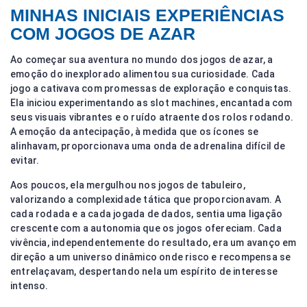
MINHAS INICIAIS EXPERIÊNCIAS
COM JOGOS DE AZAR
Ao começar sua aventura no mundo dos jogos de azar, a
emoção do inexplorado alimentou sua curiosidade. Cada
jogo a cativava com promessas de exploração e conquistas.
Ela iniciou experimentando as slot machines, encantada com
seus visuais vibrantes e o ruído atraente dos rolos rodando.
A emoção da antecipação, à medida que os ícones se
alinhavam, proporcionava uma onda de adrenalina difícil de
evitar.
Aos poucos, ela mergulhou nos jogos de tabuleiro,
valorizando a complexidade tática que proporcionavam. A
cada rodada e a cada jogada de dados, sentia uma ligação
crescente com a autonomia que os jogos ofereciam. Cada
vivência, independentemente do resultado, era um avanço em
direção a um universo dinâmico onde risco e recompensa se
entrelaçavam, despertando nela um espírito de interesse
intenso.