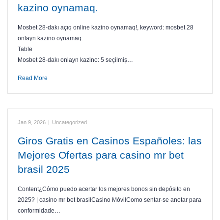
kazino oynamaq.
Mosbet 28-dakı açıq online kazino oynamaq!, keyword: mosbet 28
onlayn kazino oynamaq.
Table
Mosbet 28-dakı onlayn kazino: 5 seçilmiş…
Read More
Jan 9, 2026
|
Uncategorized
Giros Gratis en Casinos Españoles: las
Mejores Ofertas para casino mr bet
brasil 2025
Content¿Cómo puedo acertar los mejores bonos sin depósito en
2025? | casino mr bet brasilCasino MóvilComo sentar-se anotar para
conformidade…