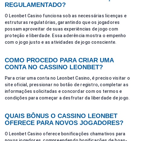
REGULAMENTADO?
O Leonbet Casino funciona sob as necessárias licenças e
estruturas regulatórias, garantindo que os jogadores
possam aproveitar de suas experiências de jogo com
proteção e liberdade. Essa aderência mostra o empenho
com o jogo justo e as atividades de jogo consciente.
COMO PROCEDO PARA CRIAR UMA
CONTA NO CASSINO LEONBET?
Para criar uma conta no Leonbet Casino, é preciso visitar o
site oficial, pressionar no botão de registro, completar as
informações solicitadas e concordar com os termos e
condições para começar a desfrutar da liberdade de jogo.
QUAIS BÔNUS O CASSINO LEONBET
OFERECE PARA NOVOS JOGADORES?
O Leonbet Casino oferece bonificações chamativos para
novos jogadores, compreendendo bonificações de boas-