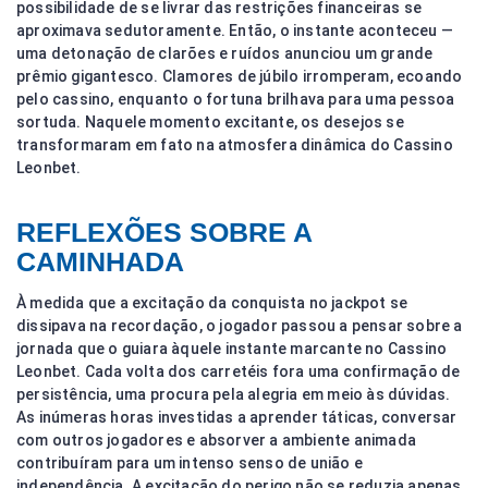
possibilidade de se livrar das restrições financeiras se
aproximava sedutoramente. Então, o instante aconteceu —
uma detonação de clarões e ruídos anunciou um grande
prêmio gigantesco. Clamores de júbilo irromperam, ecoando
pelo cassino, enquanto o fortuna brilhava para uma pessoa
sortuda. Naquele momento excitante, os desejos se
transformaram em fato na atmosfera dinâmica do Cassino
Leonbet.
REFLEXÕES SOBRE A
CAMINHADA
À medida que a excitação da conquista no jackpot se
dissipava na recordação, o jogador passou a pensar sobre a
jornada que o guiara àquele instante marcante no Cassino
Leonbet. Cada volta dos carretéis fora uma confirmação de
persistência, uma procura pela alegria em meio às dúvidas.
As inúmeras horas investidas a aprender táticas, conversar
com outros jogadores e absorver a ambiente animada
contribuíram para um intenso senso de união e
independência. A excitação do perigo não se reduzia apenas