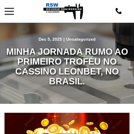
Skip
menu
to
Content
Dec 5, 2025
|
Uncategorized
MINHA JORNADA RUMO AO
PRIMEIRO TROFÉU NO
CASSINO LEONBET, NO
BRASIL.