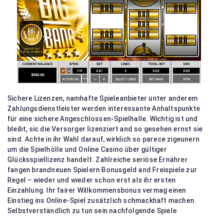
Sichere Lizenzen, namhafte Spieleanbieter unter anderem
Zahlungsdienstleister werden interessante Anhaltspunkte
für eine sichere Angeschlossen-Spielhalle. Wichtig ist und
bleibt, sic die Versorger lizenziert and so gesehen ernst sie
sind. Achte in ihr Wahl darauf, wirklich so parece zigeunern
um die Spielhölle und Online Casino über gültiger
Glücksspiellizenz handelt. Zahlreiche seriöse Ernährer
fangen brandneuen Spielern Bonusgeld and Freispiele zur
Regel – wieder und wieder schon erst als ihr ersten
Einzahlung. Ihr fairer Willkommensbonus vermag einen
Einstieg ins Online-Spiel zusätzlich schmackhaft machen.
Selbstverständlich zu tun sein nachfolgende Spiele