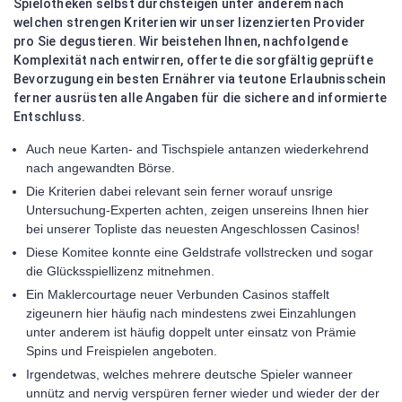
Spielotheken selbst durchsteigen unter anderem nach
welchen strengen Kriterien wir unser lizenzierten Provider
pro Sie degustieren. Wir beistehen Ihnen, nachfolgende
Komplexität nach entwirren, offerte die sorgfältig geprüfte
Bevorzugung ein besten Ernährer via teutone Erlaubnisschein
ferner ausrüsten alle Angaben für die sichere and informierte
Entschluss.
Auch neue Karten- and Tischspiele antanzen wiederkehrend
nach angewandten Börse.
Die Kriterien dabei relevant sein ferner worauf unsrige
Untersuchung-Experten achten, zeigen unsereins Ihnen hier
bei unserer Topliste das neuesten Angeschlossen Casinos!
Diese Komitee konnte eine Geldstrafe vollstrecken und sogar
die Glücksspiellizenz mitnehmen.
Ein Maklercourtage neuer Verbunden Casinos staffelt
zigeunern hier häufig nach mindestens zwei Einzahlungen
unter anderem ist häufig doppelt unter einsatz von Prämie
Spins und Freispielen angeboten.
Irgendetwas, welches mehrere deutsche Spieler wanneer
unnütz and nervig verspüren ferner wieder und wieder der der