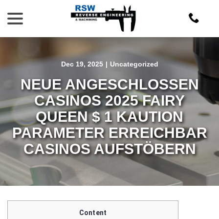
Skip
menu
to
Content
Dec 19, 2025
|
Uncategorized
NEUE ANGESCHLOSSEN
CASINOS 2025 FAIRY
QUEEN $ 1 KAUTION
PARAMETER ERREICHBAR
CASINOS AUFSTÖBERN
Content