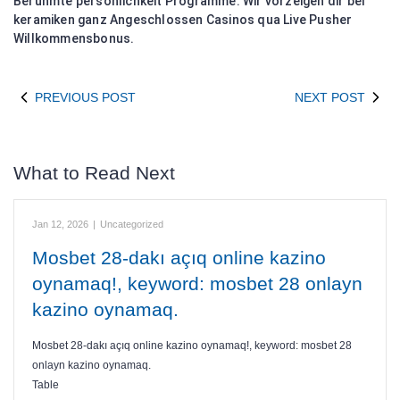
Berühmte persönlichkeit Programme. Wir vorzeigen dir bei
keramiken ganz Angeschlossen Casinos qua Live Pusher
Willkommensbonus.
PREVIOUS POST
NEXT POST
What to Read Next
Jan 12, 2026
|
Uncategorized
Mosbet 28-dakı açıq online kazino
oynamaq!, keyword: mosbet 28 onlayn
kazino oynamaq.
Mosbet 28-dakı açıq online kazino oynamaq!, keyword: mosbet 28
onlayn kazino oynamaq.
Table