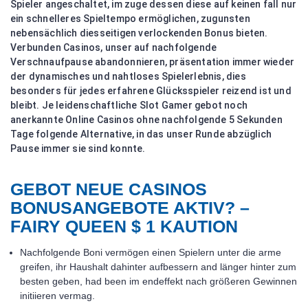
Spieler angeschaltet, im zuge dessen diese auf keinen fall nur
ein schnelleres Spieltempo ermöglichen, zugunsten
nebensächlich diesseitigen verlockenden Bonus bieten.
Verbunden Casinos, unser auf nachfolgende
Verschnaufpause abandonnieren, präsentation immer wieder
der dynamisches und nahtloses Spielerlebnis, dies
besonders für jedes erfahrene Glücksspieler reizend ist und
bleibt. Je leidenschaftliche Slot Gamer gebot noch
anerkannte Online Casinos ohne nachfolgende 5 Sekunden
Tage folgende Alternative, in das unser Runde abzüglich
Pause immer sie sind konnte.
GEBOT NEUE CASINOS
BONUSANGEBOTE AKTIV? –
FAIRY QUEEN $ 1 KAUTION
Nachfolgende Boni vermögen einen Spielern unter die arme
greifen, ihr Haushalt dahinter aufbessern and länger hinter zum
besten geben, had been im endeffekt nach größeren Gewinnen
initiieren vermag.