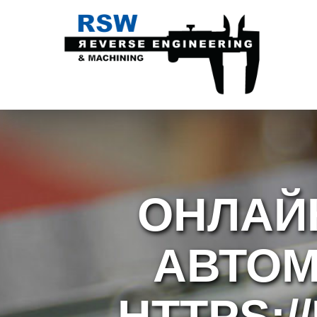
Skip
to
Content
ОНЛАЙ
АВТОМ
HTTPS://