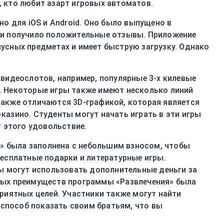
х, кто любит азарт игровых автоматов.
о для iOS и Android. Оно было выпущено в
 и получило положительные отзывы. Приложение
сных предметах и ​​имеет быструю загрузку. Однако
видеослотов, например, популярные 3-х килевые
 Некоторые игры также имеют несколько линий
акже отличаются 3D-графикой, которая является
азино. Студенты могут начать играть в эти игры
т этого удовольствие.
я» была заполнена с небольшим взносом, чтобы
есплатные подарки и литературные игры.
ы могут использовать дополнительные деньги за
ных преимуществ программы «Развлечения» была
риятных целей. Участники также могут найти
 способ показать своим братьям, что вы