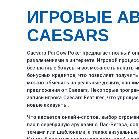
ИГРОВЫЕ А
CAESARS
Caesars Pai Gow Poker предлагает полный о
развлечениями в интернете. Игровой процесс
бесплатные бонусы и возможность начать и
бонусных кредитов, что позволяет получит
можно обменять на реальные деньги, наприм
предложения от Caesars. Некоторые програ
записи игрока Caesars Features, что упроща
новые аккаунты.
Что касается онлайн-слотов, выбор огроме
вас в серебряную эру казино Лас-Вегаса, с
темами или шаблонами, а также визуальные