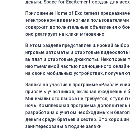
деньги. Space for Excitement создан для все
Приложение Home of Excitement предназначен
электронном виде многими пользователями
содержит дополнительные объявления о бону
оно реагирует на клики мгновенно.
В этом разделе представлен широкий выбор 
игровые автоматы и стартовые видеослоты.
выплат и стартовые джекпоты. Некоторые т
неотъемлемой частью полноценного онлайн-к
на своих мобильных устройствах, получая о
Заявка на участие в программе «Развлечени
привлечь участников, включая ежедневные б
Минимального взноса не требуется, студент
ночь. Комплексная программа дополнитель
разработана с учетом необходимых и благоп
деньги среди братьев и сестер. Это хороший
заинтересованы в подаче заявки.