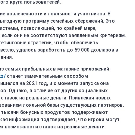
кого круга пользователей.
ие вовлеченности и лояльности участников. В
 выгодную программу семейных сбережений. Это
истемы, позволяющей, по крайней мере,
 если они не соответствуют заявленным критериям.
кетинговые стратегии, чтобы обеспечить
езло, удалось заработать до 69 000 долларов в
ания.
 из самых прибыльных в магазине приложений.
kz/
станет замечательным способом
шелся на 2021 год, и с момента запуска она
ов. Однако, в отличие от других социальных
 ставок на реальные деньги. Привлекая новых
льзованием лояльной базы существующих партнеров.
и тысячи бонусных продуктов поддерживают
ская информация подтверждает, что игроки могут
з возможности ставок на реальные деньги.