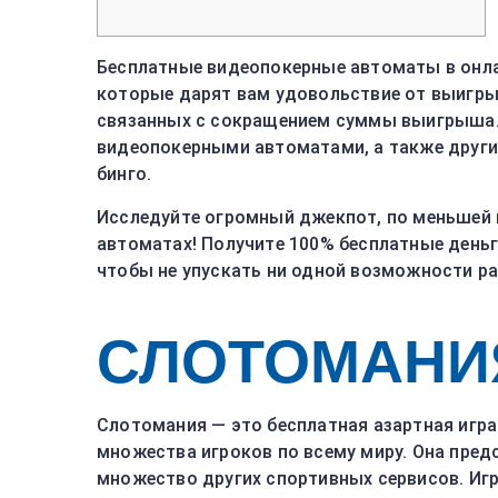
Бесплатные видеопокерные автоматы в онлай
которые дарят вам удовольствие от выигры
связанных с сокращением суммы выигрыша
видеопокерными автоматами, а также другим
бинго.
Исследуйте огромный джекпот, по меньшей м
автоматах!
Получите 100% бесплатные деньг
чтобы не упускать ни одной возможности ра
СЛОТОМАНИ
Слотомания — это бесплатная азартная игра
множества игроков по всему миру. Она пред
множество других спортивных сервисов. Игр