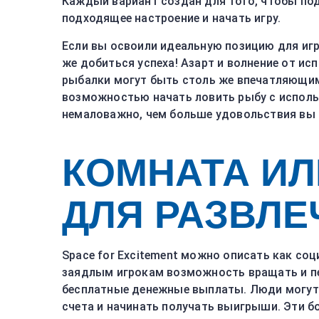
Каждый вариант создан для того, чтобы по
подходящее настроение и начать игру.
Если вы освоили идеальную позицию для игр
же добиться успеха! Азарт и волнение от и
рыбалки могут быть столь же впечатляющим
возможностью начать ловить рыбу с исполь
немаловажно, чем больше удовольствия вы 
КОМНАТА И
ДЛЯ РАЗВЛЕ
Space for Excitement можно описать как со
заядлым игрокам возможность вращать и п
бесплатные денежные выплаты. Люди могут 
счета и начинать получать выигрыши. Эти 