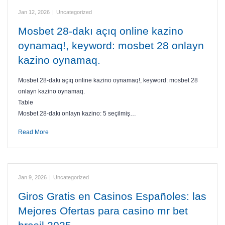
Jan 12, 2026
|
Uncategorized
Mosbet 28-dakı açıq online kazino
oynamaq!, keyword: mosbet 28 onlayn
kazino oynamaq.
Mosbet 28-dakı açıq online kazino oynamaq!, keyword: mosbet 28
onlayn kazino oynamaq.
Table
Mosbet 28-dakı onlayn kazino: 5 seçilmiş…
Read More
Jan 9, 2026
|
Uncategorized
Giros Gratis en Casinos Españoles: las
Mejores Ofertas para casino mr bet