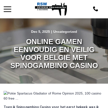
Skip
menu
to
Content
Dec 5, 2025
|
Uncategorized
ONLINE GAMEN
EENVOUDIG EN VEILIG
VOOR BELGIË MET
SPINOGAMBINO CASINO
Toen ik Spinogambino Casino voor het eerst bekeek, was ik