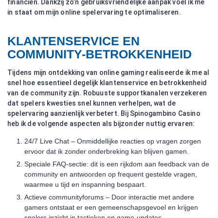
financiën. Dankzij zo’n gebruiksvriendelijke aanpak voel ik me
in staat om mijn online spelervaring te optimaliseren.
KLANTENSERVICE EN
COMMUNITY-BETROKKENHEID
Tijdens mijn ontdekking van online gaming realiseerde ik me al
snel hoe essentieel degelijk klantenservice en betrokkenheid
van de community zijn. Robuuste supportkanalen verzekeren
dat spelers kwesties snel kunnen verhelpen, wat de
spelervaring aanzienlijk verbetert. Bij Spinogambino Casino
heb ik de volgende aspecten als bijzonder nuttig ervaren:
24/7 Live Chat – Onmiddellijke reacties op vragen zorgen
ervoor dat ik zonder onderbreking kan blijven gamen.
Speciale FAQ-sectie: dit is een rijkdom aan feedback van de
community en antwoorden op frequent gestelde vragen,
waarmee u tijd en inspanning bespaart.
Actieve communityforums – Door interactie met andere
gamers ontstaat er een gemeenschapsgevoel en krijgen
spelers inzicht in tactieken en game-updates.