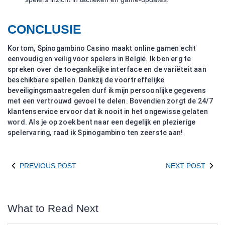
CONCLUSIE
Kortom, Spinogambino Casino maakt online gamen echt
eenvoudig en veilig voor spelers in België. Ik ben erg te
spreken over de toegankelijke interface en de variëteit aan
beschikbare spellen. Dankzij de voortreffelijke
beveiligingsmaatregelen durf ik mijn persoonlijke gegevens
met een vertrouwd gevoel te delen. Bovendien zorgt de 24/7
klantenservice ervoor dat ik nooit in het ongewisse gelaten
word. Als je op zoek bent naar een degelijk en plezierige
spelervaring, raad ik Spinogambino ten zeerste aan!
PREVIOUS POST
NEXT POST
What to Read Next