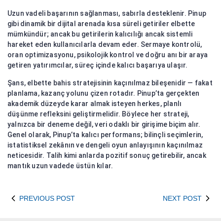
Uzun vadeli başarının sağlanması, sabırla desteklenir. Pinup
gibi dinamik bir dijital arenada kısa süreli getiriler elbette
mümkündür; ancak bu getirilerin kalıcılığı ancak sistemli
hareket eden kullanıcılarla devam eder. Sermaye kontrolü,
oran optimizasyonu, psikolojik kontrol ve doğru anı bir araya
getiren yatırımcılar, süreç içinde kalıcı başarıya ulaşır.
Şans, elbette bahis stratejisinin kaçınılmaz bileşenidir — fakat
planlama, kazanç yolunu çizen rotadır. Pinup’ta gerçekten
akademik düzeyde karar almak isteyen herkes, planlı
düşünme refleksini geliştirmelidir. Böylece her strateji,
yalnızca bir deneme değil, veri odaklı bir girişime biçim alır.
Genel olarak, Pinup’ta kalıcı performans; bilinçli seçimlerin,
istatistiksel zekânın ve dengeli oyun anlayışının kaçınılmaz
neticesidir. Talih kimi anlarda pozitif sonuç getirebilir, ancak
mantık uzun vadede üstün kılar.
PREVIOUS POST
NEXT POST