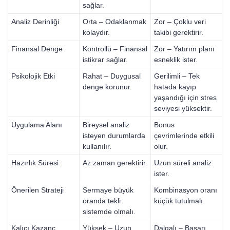
sağlar.
Analiz Derinliği
Orta – Odaklanmak
Zor – Çoklu veri
kolaydır.
takibi gerektirir.
Finansal Denge
Kontrollü – Finansal
Zor – Yatırım planı
istikrar sağlar.
esneklik ister.
Psikolojik Etki
Rahat – Duygusal
Gerilimli – Tek
denge korunur.
hatada kayıp
yaşandığı için stres
seviyesi yüksektir.
Uygulama Alanı
Bireysel analiz
Bonus
isteyen durumlarda
çevrimlerinde etkili
kullanılır.
olur.
Hazırlık Süresi
Az zaman gerektirir.
Uzun süreli analiz
ister.
Önerilen Strateji
Sermaye büyük
Kombinasyon oranı
oranda tekli
küçük tutulmalı.
sistemde olmalı.
Kalıcı Kazanç
Yüksek – Uzun
Dalgalı – Başarı