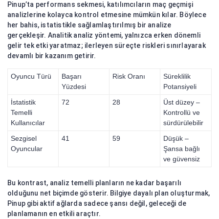
Pinup’ta performans sekmesi, katılımcıların maç geçmişi
analizlerine kolayca kontrol etmesine mümkün kılar. Böylece
her bahis, istatistikle sağlamlaştırılmış bir analize
gerçekleşir. Analitik analiz yöntemi, yalnızca erken dönemli
gelir tek etki yaratmaz; ilerleyen süreçte riskleri sınırlayarak
devamlı bir kazanım getirir.
Oyuncu Türü
Başarı
Risk Oranı
Süreklilik
Yüzdesi
Potansiyeli
İstatistik
72
28
Üst düzey –
Temelli
Kontrollü ve
Kullanıcılar
sürdürülebilir
Sezgisel
41
59
Düşük –
Oyuncular
Şansa bağlı
ve güvensiz
Bu kontrast, analiz temelli planların ne kadar başarılı
olduğunu net biçimde gösterir. Bilgiye dayalı plan oluşturmak,
Pinup gibi aktif ağlarda sadece şansı değil, geleceği de
planlamanın en etkili araçtır.