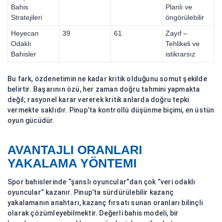
Bahis
Planlı ve
Stratejileri
öngörülebilir
Heyecan
39
61
Zayıf –
Odaklı
Tehlikeli ve
Bahisler
istikrarsız
Bu fark, özdenetimin ne kadar kritik olduğunu somut şekilde
belirtir. Başarının özü, her zaman doğru tahmini yapmakta
değil; rasyonel karar vererek kritik anlarda doğru tepki
vermekte saklıdır. Pinup’ta kontrollü düşünme biçimi, en üstün
oyun gücüdür.
AVANTAJLI ORANLARI
YAKALAMA YÖNTEMI
Spor bahislerinde “şanslı oyuncular”dan çok “veri odaklı
oyuncular” kazanır. Pinup’ta sürdürülebilir kazanç
yakalamanın anahtarı, kazanç fırsatı sunan oranları bilinçli
olarak çözümleyebilmektir. Değerli bahis modeli, bir