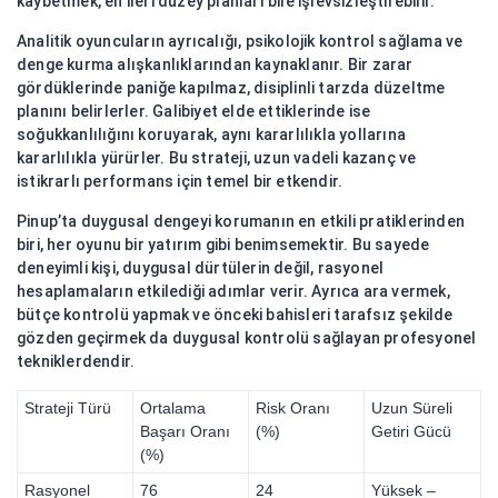
kaybetmek, en ileri düzey planları bile işlevsizleştirebilir.
Analitik oyuncuların ayrıcalığı, psikolojik kontrol sağlama ve
denge kurma alışkanlıklarından kaynaklanır. Bir zarar
gördüklerinde paniğe kapılmaz, disiplinli tarzda düzeltme
planını belirlerler. Galibiyet elde ettiklerinde ise
soğukkanlılığını koruyarak, aynı kararlılıkla yollarına
kararlılıkla yürürler. Bu strateji, uzun vadeli kazanç ve
istikrarlı performans için temel bir etkendir.
Pinup’ta duygusal dengeyi korumanın en etkili pratiklerinden
biri, her oyunu bir yatırım gibi benimsemektir. Bu sayede
deneyimli kişi, duygusal dürtülerin değil, rasyonel
hesaplamaların etkilediği adımlar verir. Ayrıca ara vermek,
bütçe kontrolü yapmak ve önceki bahisleri tarafsız şekilde
gözden geçirmek da duygusal kontrolü sağlayan profesyonel
tekniklerdendir.
Strateji Türü
Ortalama
Risk Oranı
Uzun Süreli
Başarı Oranı
(%)
Getiri Gücü
(%)
Rasyonel
76
24
Yüksek –