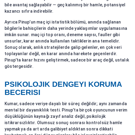
bile avantaj sağlayabilir — geç kalınmış bir hamle, potansiyel
kazancı sıfıra indirebilir.
Ayrıca Pinup’un maç içi istatistik bölümü, anında sağlanan
bilgilerle bahisçilerin daha yerinde yaklaşımlar uygulamasına
imkân sunar. maç içi top oranı, deneme sayısı, fauller gibi
unsurlar, karar anında kullanılan taktiklerin ana temelidir.
Sonuç olarak, anlık stratejilerde galip gelenler, en çok veri
toplayanlar değil, en karar anında harekete geçenlerdir.
Pinup’ta karar hızını geliştirmek, sadece bir araç değil, ustalık
göstergesidir.
PSIKOLOJIK DENGEYI KORUMA
BECERISI
Kumar, sadece veriye dayalı bir süreç değildir; aynı zamanda
mental bir dayanıklılık testi. Pinup’ta birçok oyuncunun verim
düşüklüğünün kaynağı zayıf analiz değil, psikolojik
istikrarsızlıktır. Olumsuz sonuç sonrası kontrolsüz hamle
yapmak ya da art arda galibiyet aldıktan sonra dikkati