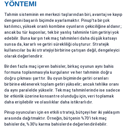
YÖNTEMI
Tahmin sisteminin en merkezi taşlarından biri, avantaj ve kayıp
dengesini başarılı biçimde ayarlamaktır. Pinup’ta birçok
katılımcı, yüksek oranlı kombine oyunların çekiciliğine aldanır;
ancak bu tür kuponlar, tek bir yanlış tahminle tüm getiriyi yok
edebilir. Buna karşın tek maç tahminleri daha düşük katsayı
sunsa da, kararlı ve getiri sürekliliği oluşturur. Stratejik
kullanıcılar bu iki stratejiyi birbirine çatışan değil, dengeleyici
olarak değerlendirir.
Birden fazla maç içeren bahisler, birkaç oyunun aynı bahis
formuna toplanmasıyla kurgulanır ve her tahminin doğru
doğru çıkması şarttır. Bu oyun biçiminde getiri oranları
birbirine eklenerek toplam getiri yükselir; ancak tehlike oranı
da aynı paralelde yükselir. Tek maç tahminlerinde ise sadece
bir etkinlik üzerine konsantre olunduğu için, veri toplamak
daha erişilebilir ve olasılıklar daha istikrarlıdır.
Pinup oyuncuları için en etkili strateji, bütçeyi her iki yaklaşım
arasında dağıtmaktır. Örneğin, bütçenin %70’i tek maç
bahislerde, %30’u karma bahislerde değerlendirilebilir.