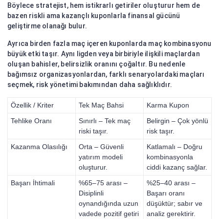
Böylece stratejist, hem istikrarlı getiriler oluşturur hem de
bazen riskli ama kazançlı kuponlarla finansal gücünü
geliştirme olanağı bulur.
Ayrıca birden fazla maç içeren kuponlarda maç kombinasyonu
büyük etki taşır. Aynı ligden veya birbiriyle ilişkili maçlardan
oluşan bahisler, belirsizlik oranını çoğaltır. Bu nedenle
bağımsız organizasyonlardan, farklı senaryolardaki maçları
seçmek, risk yönetimi bakımından daha sağlıklıdır.
Özellik / Kriter
Tek Maç Bahsi
Karma Kupon
Tehlike Oranı
Sınırlı – Tek maç
Belirgin – Çok yönlü
riski taşır.
risk taşır.
Kazanma Olasılığı
Orta – Güvenli
Katlamalı – Doğru
yatırım modeli
kombinasyonla
oluşturur.
ciddi kazanç sağlar.
Başarı İhtimali
%65–75 arası –
%25–40 arası –
Disiplinli
Başarı oranı
oynandığında uzun
düşüktür; sabır ve
vadede pozitif getiri
analiz gerektirir.