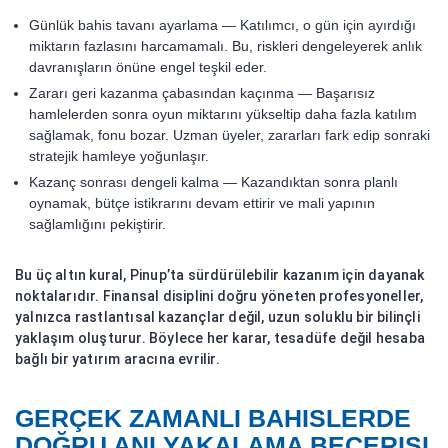
Günlük bahis tavanı ayarlama — Katılımcı, o gün için ayırdığı
miktarın fazlasını harcamamalı. Bu, riskleri dengeleyerek anlık
davranışların önüne engel teşkil eder.
Zararı geri kazanma çabasından kaçınma — Başarısız
hamlelerden sonra oyun miktarını yükseltip daha fazla katılım
sağlamak, fonu bozar. Uzman üyeler, zararları fark edip sonraki
stratejik hamleye yoğunlaşır.
Kazanç sonrası dengeli kalma — Kazandıktan sonra planlı
oynamak, bütçe istikrarını devam ettirir ve mali yapının
sağlamlığını pekiştirir.
Bu üç altın kural, Pinup’ta sürdürülebilir kazanım için dayanak
noktalarıdır. Finansal disiplini doğru yöneten profesyoneller,
yalnızca rastlantısal kazançlar değil, uzun soluklu bir bilinçli
yaklaşım oluşturur. Böylece her karar, tesadüfe değil hesaba
bağlı bir yatırım aracına evrilir.
GERÇEK ZAMANLI BAHISLERDE
DOĞRU ANI YAKALAMA BECERISI