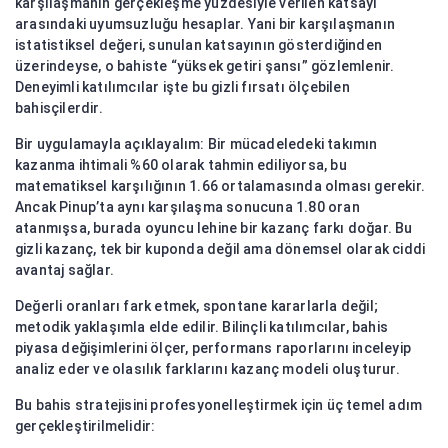
karşılaşmanın gerçekleşme yüzdesiyle verilen katsayı
arasındaki uyumsuzluğu hesaplar. Yani bir karşılaşmanın
istatistiksel değeri, sunulan katsayının gösterdiğinden
üzerindeyse, o bahiste “yüksek getiri şansı” gözlemlenir.
Deneyimli katılımcılar işte bu gizli fırsatı ölçebilen
bahisçilerdir.
Bir uygulamayla açıklayalım: Bir mücadeledeki takımın
kazanma ihtimali %60 olarak tahmin ediliyorsa, bu
matematiksel karşılığının 1.66 ortalamasında olması gerekir.
Ancak Pinup’ta aynı karşılaşma sonucuna 1.80 oran
atanmışsa, burada oyuncu lehine bir kazanç farkı doğar. Bu
gizli kazanç, tek bir kuponda değil ama dönemsel olarak ciddi
avantaj sağlar.
Değerli oranları fark etmek, spontane kararlarla değil;
metodik yaklaşımla elde edilir. Bilinçli katılımcılar, bahis
piyasa değişimlerini ölçer, performans raporlarını inceleyip
analiz eder ve olasılık farklarını kazanç modeli oluşturur.
Bu bahis stratejisini profesyonelleştirmek için üç temel adım
gerçekleştirilmelidir: