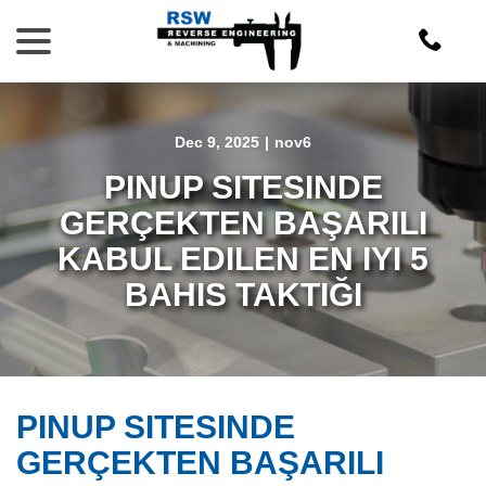
Skip
menu
to
Content
Dec 9, 2025
|
nov6
PINUP SITESINDE
GERÇEKTEN BAŞARILI
KABUL EDILEN EN IYI 5
BAHIS TAKTIĞI
PINUP SITESINDE
GERÇEKTEN BAŞARILI