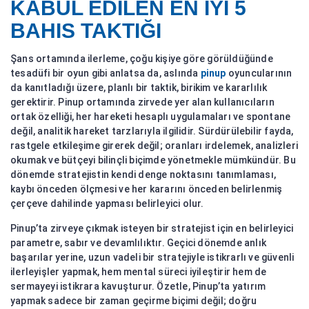
KABUL EDILEN EN IYI 5
BAHIS TAKTIĞI
Şans ortamında ilerleme, çoğu kişiye göre görüldüğünde
tesadüfi bir oyun gibi anlatsa da, aslında
pinup
oyuncularının
da kanıtladığı üzere, planlı bir taktik, birikim ve kararlılık
gerektirir. Pinup ortamında zirvede yer alan kullanıcıların
ortak özelliği, her hareketi hesaplı uygulamaları ve spontane
değil, analitik hareket tarzlarıyla ilgilidir. Sürdürülebilir fayda,
rastgele etkileşime girerek değil; oranları irdelemek, analizleri
okumak ve bütçeyi bilinçli biçimde yönetmekle mümkündür. Bu
dönemde stratejistin kendi denge noktasını tanımlaması,
kaybı önceden ölçmesi ve her kararını önceden belirlenmiş
çerçeve dahilinde yapması belirleyici olur.
Pinup’ta zirveye çıkmak isteyen bir stratejist için en belirleyici
parametre, sabır ve devamlılıktır. Geçici dönemde anlık
başarılar yerine, uzun vadeli bir stratejiyle istikrarlı ve güvenli
ilerleyişler yapmak, hem mental süreci iyileştirir hem de
sermayeyi istikrara kavuşturur. Özetle, Pinup’ta yatırım
yapmak sadece bir zaman geçirme biçimi değil; doğru