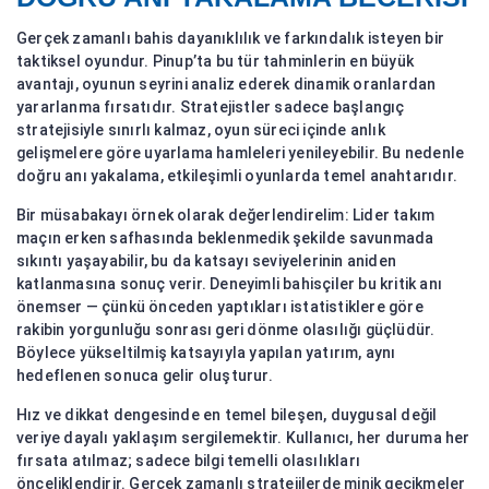
Gerçek zamanlı bahis dayanıklılık ve farkındalık isteyen bir
taktiksel oyundur. Pinup’ta bu tür tahminlerin en büyük
avantajı, oyunun seyrini analiz ederek dinamik oranlardan
yararlanma fırsatıdır. Stratejistler sadece başlangıç
stratejisiyle sınırlı kalmaz, oyun süreci içinde anlık
gelişmelere göre uyarlama hamleleri yenileyebilir. Bu nedenle
doğru anı yakalama, etkileşimli oyunlarda temel anahtarıdır.
Bir müsabakayı örnek olarak değerlendirelim: Lider takım
maçın erken safhasında beklenmedik şekilde savunmada
sıkıntı yaşayabilir, bu da katsayı seviyelerinin aniden
katlanmasına sonuç verir. Deneyimli bahisçiler bu kritik anı
önemser — çünkü önceden yaptıkları istatistiklere göre
rakibin yorgunluğu sonrası geri dönme olasılığı güçlüdür.
Böylece yükseltilmiş katsayıyla yapılan yatırım, aynı
hedeflenen sonuca gelir oluşturur.
Hız ve dikkat dengesinde en temel bileşen, duygusal değil
veriye dayalı yaklaşım sergilemektir. Kullanıcı, her duruma her
fırsata atılmaz; sadece bilgi temelli olasılıkları
önceliklendirir. Gerçek zamanlı stratejilerde minik gecikmeler