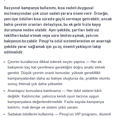
Rasyonel kampanya kullanımı, kısa vadeli duygusal
motivasyondan çok uzun vadeli yarara önem verir. Örneğin,
yeni üye ödülleri kısa sürede güçlü sermaye getirebilir; ancak
bahis çevirim oranları detaylıysa, bu ek gelir hızla kayıp
durumuna neden olabilir. Aynı şekilde, şartları belirsiz
teklifleri kabul etmek veya süre limitini aşmak, yatırım
bakiyesini bozabilir. Pinup’ta ödül sistemlerinden en avantajlı
şekilde yarar sağlamak için şu üç önemli yaklaşım takip
edilmelidir:
Çevrim kurallarına dikkat ederek seçim yapma — Her ek
bakiyenin kaç kat çevrilmesi gerektiğini doğru analiz etmek
gerekir. Düşük çevrim oranlı bonuslar, yüksek gereklilikli
kampanyalardan daha az bakiye oluştursa da, pratikte olumlu
sonuç ihtimali çok daha yüksektir.
Avantajsız bonuslara katılmama — Her ödül sistemi kârlı
değildir. Katılımcılar, yalnızca kendi oyun tarzına uygun
kampanyalara değerlendirmelidir. Fazla sayıda kampanya
katılımı, mali denge ve sistem yükü yaratır.
Sadakat ödüllerini kullanma — Pinup’un VIP programı, düzenli