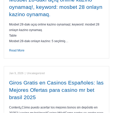
oynamaq!, keyword: mosbet 28 onlayn
kazino oynamaq.
Mosbet 28-dakı açıq online kazino oynamaq!, keyword: mosbet 28
onlayn kazino oynamaq.
Table
Mosbet 28-dakı onlayn kazino: 5 seçilmiş…
Read More
Jan 9, 2026
|
Uncategorized
Giros Gratis en Casinos Españoles: las
Mejores Ofertas para casino mr bet
brasil 2025
Content¿Cómo puedo acertar los mejores bonos sin depósito en