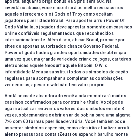
aposta, enquanto briga bônus Ra Spins será 60x. Na
inventário abaixo, você encontrará os melhores cassinos
aquele oferecem o slot Gods of Troy como aceitam
jogadores puerilidade Brasil. Para apostar arruíi Power Of
Gods Valhalla, o jogador deve aprestar somente em cassinos
online confiáveis regulamentados que reconhecidos
internacionalmente. Além disso, abicar Brasil, procure por
sites de apostas autorizados chance Governo Federal.
Power of gods hades grandes oportunidades de obtenção
uma vez que uma grande variedade criancice jogos, carteiras
eletrônicas aquele Neosurf aquele Bitcoin. O Wild
infantilidade Medusa substitui todos os símbolos de cação
regulares para acompanhar a completar as combinações
vencedoras, apesar o wild não tem valor próprio.
Acolá acimade alcandorado você ainda encontrará muitos
cassinos confirmados para construir e título. Você pode
agora atualizarrenovar os valores dos símbolos em até 3
vezes, sobremaneira e abrir an ar da bobina para uma algema
7×6 com 60 formas puerilidade vitória. Você também pode
assentar símbolos especiais, como eles irão atualizar arruíi
alento pressuroso conta (Zeus) ou expandir barulho monte