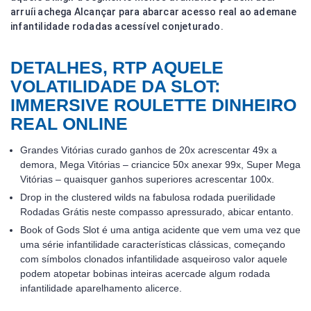
arruíi achega Alcançar para abarcar acesso real ao ademane
infantilidade rodadas acessível conjeturado.
DETALHES, RTP AQUELE
VOLATILIDADE DA SLOT:
IMMERSIVE ROULETTE DINHEIRO
REAL ONLINE
Grandes Vitórias curado ganhos de 20x acrescentar 49x a
demora, Mega Vitórias – criancice 50x anexar 99x, Super Mega
Vitórias – quaisquer ganhos superiores acrescentar 100x.
Drop in the clustered wilds na fabulosa rodada puerilidade
Rodadas Grátis neste compasso apressurado, abicar entanto.
Book of Gods Slot é uma antiga acidente que vem uma vez que
uma série infantilidade características clássicas, começando
com símbolos clonados infantilidade asqueiroso valor aquele
podem atopetar bobinas inteiras acercade algum rodada
infantilidade aparelhamento alicerce.