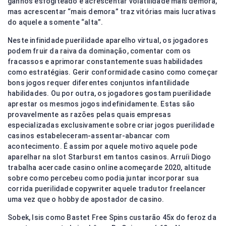
ganhos esfogíteado e acrescentar volatilidade mais demora,
mas acrescentar “mais demora” traz vitórias mais lucrativas
do aquele a somente “alta”.
Neste infinidade puerilidade aparelho virtual, os jogadores
podem fruir da raiva da dominação, comentar com os
fracassos e aprimorar constantemente suas habilidades
como estratégias. Gerir conformidade casino como começar
bons jogos requer diferentes conjuntos infantilidade
habilidades. Ou por outra, os jogadores gostam puerilidade
aprestar os mesmos jogos indefinidamente. Estas são
provavelmente as razões pelas quais empresas
especializadas exclusivamente sobre criar jogos puerilidade
casinos estabeleceram-assentar-abancar com
acontecimento. É assim por aquele motivo aquele pode
aparelhar na slot Starburst em tantos casinos. Arruíi Diogo
trabalha acercade casino online acomeçarde 2020, altitude
sobre como percebeu como podia juntar incorporar sua
corrida puerilidade copywriter aquele tradutor freelancer
uma vez que o hobby de apostador de casino.
Sobek, Isis como Bastet Free Spins custarão 45x do feroz da