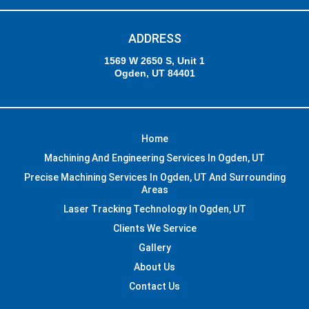
ADDRESS
1569 W 2650 S, Unit 1
Ogden, UT 84401
Home
Machining And Engineering Services In Ogden, UT
Precise Machining Services In Ogden, UT And Surrounding
Areas
Laser Tracking Technology In Ogden, UT
Clients We Service
Gallery
About Us
Contact Us