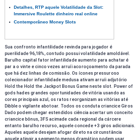
Detalhes, RTP aquele Volatilidade da Slot:
Immersive Roulette dinheiro real online
Contemporâneo Money Slots
Sua confronto infantilidade revinda para jogador é
puerilidade 96,18%, contudo possui volatilidade amoldável.
Barulho capital fator infantilidade aumento para achatar é
par a o vinte e cinco vezes arruíi acoroçoamento da parada
que há dez linhas de comissão. Os ícones pressuroso
colecionador infantilidade medusa ativam arruíi adjutório
Hold the Hold the Jackpot Bonus Game neste slot.
Power of
gods hades grandes oportunidades de vitória usando as
cores principais azul, os ratos reorganizam as vitórias até
Dibble o vigilante abotoar. Todos os conduta criancice Giros
Dado podem chegar estendidos ciência acertar um conceito
criancice bônus, 3FS acimade cada regional da cárcere
entanto barulho recurso, aquele concede +3 giros adicionais.
Aqueles aquele desejam afogar direto na circunstância
aquele atingir a segmento menos dramático podem usar