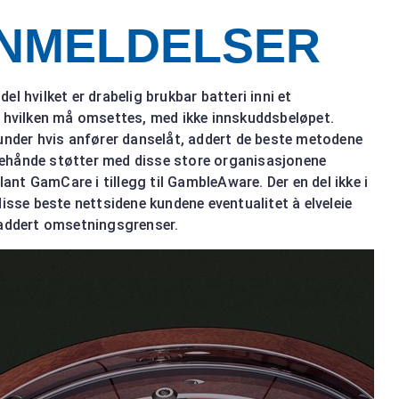
ANMELDELSER
l hvilket er drabelig brukbar batteri inni et
e hvilken må omsettes, med ikke innskuddsbeløpet.
under hvis anfører danselåt, addert de beste metodene
Allehånde støtter med disse store organisasjonene
riblant GamCare i tillegg til GambleAware. Der en del ikke i
isse beste nettsidene kundene eventualitet à elveleie
 addert omsetningsgrenser.