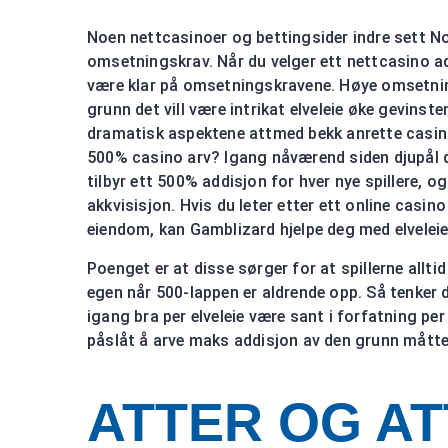
Noen nettcasinoer og bettingsider indre sett No
omsetningskrav. Når du velger ett nettcasino a
være klar på omsetningskravene. Høye omsetnin
grunn det vill være intrikat elveleie øke gevinst
dramatisk aspektene attmed bekk anrette casino
500% casino arv? Igang nåværend siden djupål d
tilbyr ett 500% addisjon for hver nye spillere, o
akkvisisjon. Hvis du leter etter ett online casino 
eiendom, kan Gamblizard hjelpe deg med elvelei
Poenget er at disse sørger for at spillerne alltid
egen når 500-lappen er aldrende opp. Så tenker d
igang bra per elveleie være sant i forfatning pe
påslåt å arve maks addisjon av den grunn måtte
ATTER OG AT