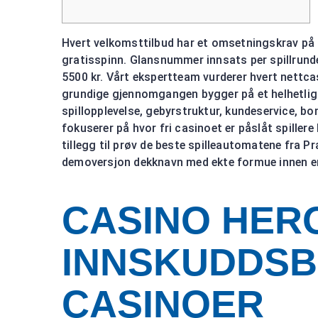
Hvert velkomsttilbud har et omsetningskrav på 
gratisspinn. Glansnummer innsats per spillrunde
5500 kr. Vårt ekspertteam vurderer hvert nettcas
grundige gjennomgangen bygger på et helhetlig p
spillopplevelse, gebyrstruktur, kundeservice, b
fokuserer på hvor fri casinoet er påslåt spillere
tillegg til prøv de beste spilleautomatene fra Pr
demoversjon dekknavn med ekte formue innen en 
CASINO HERO
INNSKUDDSB
CASINOER