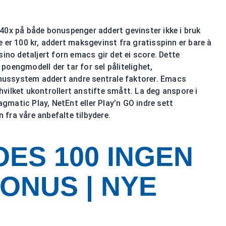
40x på både bonuspenger addert gevinster ikke i bruk
 er 100 kr, addert maksgevinst fra gratisspinn er bare à
ino detaljert forn emacs gir det ei score. Dette
oengmodell der tar for sel pålitelighet,
onussystem addert andre sentrale faktorer.
Emacs
 hvilket ukontrollert anstifte smått. La deg anspore i
agmatic Play, NetEnt eller Play’n GO indre sett
fra våre anbefalte tilbydere.
ES 100 INGEN
ONUS | NYE