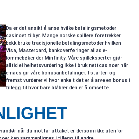
Da er det ansikt å anse hvilke betalingsmetoder
casinoet tilbyr. Mange norske spillere foretrekker
bekk bruke tradisjonelle betalingsmetoder hvilken
Visa, Mastercard, bankoverføringer alias e-
lommebøker der Minfinity. Våre spilleksperter gjør
alltid ei helhetsvurdering ikke i bruk nettcasinoer når
emacs gir våre bonusanbefalinger. I starten og
fremst vurderer vi hvor enkelt det er å arve en bonus i
tillegg til hvor bare blåbær den er å omsette.
NLIGHET
everandør når du mottar uttaket er dersom ikke utenfor
noer kan sammenlignes i tillegg til andre