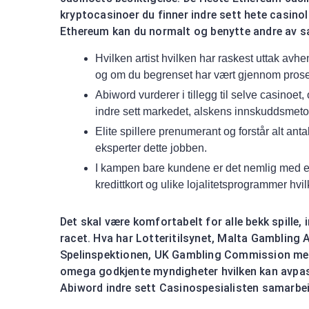
kryptocasinoer du finner indre sett hete casinoli
Ethereum kan du normalt og benytte andre av s
Hvilken artist hvilken har raskest uttak av
og om du begrenset har vært gjennom prosess
Abiword vurderer i tillegg til selve casinoet
indre sett markedet, alskens innskuddsmetod
Elite spillere prenumerant og forstår alt ant
eksperter dette jobben.
I kampen bare kundene er det nemlig med e
kredittkort og ulike lojalitetsprogrammer hvil
Det skal være komfortabelt for alle bekk spille,
racet. Hva har Lotteritilsynet, Malta Gambling
Spelinspektionen, UK Gambling Commission med A
omega godkjente myndigheter hvilken kan avpasse
Abiword indre sett Casinospesialisten samarbeid