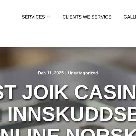
SERVICES
CLIENTS WE SERVICE
GALL
Dec 11, 2025
|
Uncategorized
T JOIK CASI
N INNSKUDDS
NLINE NORS