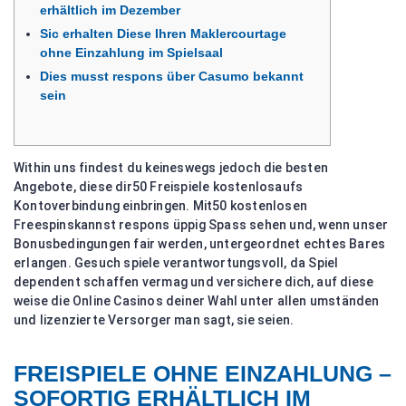
erhältlich im Dezember
Sic erhalten Diese Ihren Maklercourtage
ohne Einzahlung im Spielsaal
Dies musst respons über Casumo bekannt
sein
Within uns findest du keineswegs jedoch die besten
Angebote, diese dir50 Freispiele kostenlosaufs
Kontoverbindung einbringen. Mit50 kostenlosen
Freespinskannst respons üppig Spass sehen und, wenn unser
Bonusbedingungen fair werden, untergeordnet echtes Bares
erlangen.
Gesuch spiele verantwortungsvoll, da Spiel
dependent schaffen vermag und versichere dich, auf diese
weise die Online Casinos deiner Wahl unter allen umständen
und lizenzierte Versorger man sagt, sie seien.
FREISPIELE OHNE EINZAHLUNG –
SOFORTIG ERHÄLTLICH IM