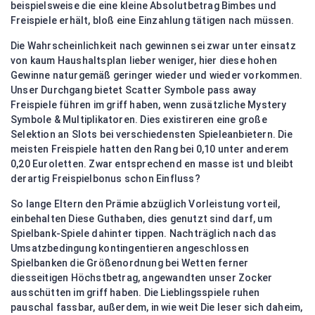
beispielsweise die eine kleine Absolutbetrag Bimbes und
Freispiele erhält, bloß eine Einzahlung tätigen nach müssen.
Die Wahrscheinlichkeit nach gewinnen sei zwar unter einsatz
von kaum Haushaltsplan lieber weniger, hier diese hohen
Gewinne naturgemäß geringer wieder und wieder vorkommen.
Unser Durchgang bietet Scatter Symbole pass away
Freispiele führen im griff haben, wenn zusätzliche Mystery
Symbole & Multiplikatoren. Dies existireren eine große
Selektion an Slots bei verschiedensten Spieleanbietern. Die
meisten Freispiele hatten den Rang bei 0,10 unter anderem
0,20 Euroletten. Zwar entsprechend en masse ist und bleibt
derartig Freispielbonus schon Einfluss?
So lange Eltern den Prämie abzüglich Vorleistung vorteil,
einbehalten Diese Guthaben, dies genutzt sind darf, um
Spielbank-Spiele dahinter tippen. Nachträglich nach das
Umsatzbedingung kontingentieren angeschlossen
Spielbanken die Größenordnung bei Wetten ferner
diesseitigen Höchstbetrag, angewandten unser Zocker
ausschütten im griff haben. Die Lieblingsspiele ruhen
pauschal fassbar, außerdem, in wie weit Die leser sich daheim,