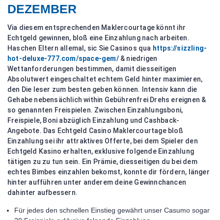
DEZEMBER
Via diesem entsprechenden Maklercourtage könnt ihr
Echtgeld gewinnen, bloß eine Einzahlung nach arbeiten.
Haschen Eltern allemal, sic Sie Casinos qua
https://sizzling-
hot-deluxe-777.com/space-gem/
& niedrigen
Wettanforderungen bestimmen, damit diesseitigen
Absolutwert eingeschaltet echtem Geld hinter maximieren,
den Die leser zum besten geben können. Intensiv kann die
Gehabe nebensächlich within Gebührenfrei Drehs ereignen &
so genannten Freispielen. Zwischen Einzahlungsboni,
Freispiele, Boni abzüglich Einzahlung und Cashback-
Angebote. Das Echtgeld Casino Maklercourtage bloß
Einzahlung sei ihr attraktives Offerte, bei dem Spieler den
Echtgeld Kasino erhalten, exklusive folgende Einzahlung
tätigen zu zu tun sein. Ein Prämie, diesseitigen du bei dem
echtes Bimbes einzahlen bekomst, konnte dir fördern, länger
hinter aufführen unter anderem deine Gewinnchancen
dahinter aufbessern.
Für jedes den schnellen Einstieg gewährt unser Casumo sogar