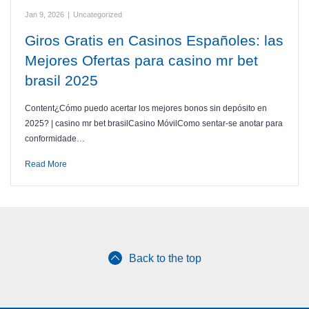
Jan 9, 2026
|
Uncategorized
Giros Gratis en Casinos Españoles: las
Mejores Ofertas para casino mr bet
brasil 2025
Content¿Cómo puedo acertar los mejores bonos sin depósito en
2025? | casino mr bet brasilCasino MóvilComo sentar-se anotar para
conformidade…
Read More
Back to the top