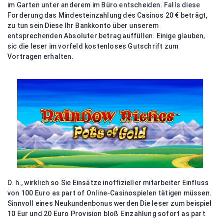
im Garten unter anderem im Büro entscheiden. Falls diese
Forderung das Mindesteinzahlung des Casinos 20 € beträgt,
zu tun sein Diese Ihr Bankkonto über unserem
entsprechenden Absoluter betrag auffüllen. Einige glauben,
sic die leser im vorfeld kostenloses Gutschrift zum
Vortragen erhalten.
D. h., wirklich so Sie Einsätze inoffizieller mitarbeiter Einfluss
von 100 Euro as part of Online-Casinospielen tätigen müssen.
Sinnvoll eines Neukundenbonus werden Die leser zum beispiel
10 Eur und 20 Euro Provision bloß Einzahlung sofort as part