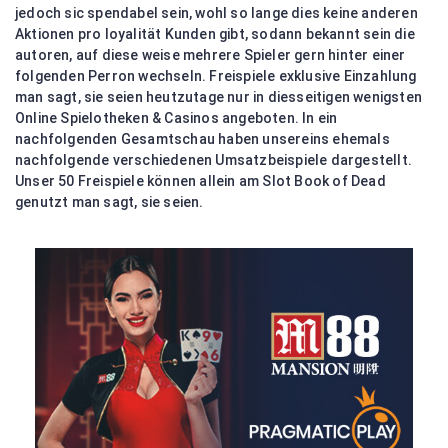
jedoch sic spendabel sein, wohl so lange dies keine anderen
Aktionen pro loyalität Kunden gibt, sodann bekannt sein die
autoren, auf diese weise mehrere Spieler gern hinter einer
folgenden Perron wechseln. Freispiele exklusive Einzahlung
man sagt, sie seien heutzutage nur in diesseitigen wenigsten
Online Spielotheken & Casinos angeboten. In ein
nachfolgenden Gesamtschau haben unsereins ehemals
nachfolgende verschiedenen Umsatzbeispiele dargestellt.
Unser 50 Freispiele können allein am Slot Book of Dead
genutzt man sagt, sie seien.