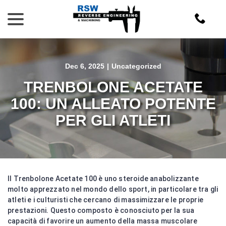
Skip
menu
to
Content
Dec 6, 2025
|
Uncategorized
TRENBOLONE ACETATE
100: UN ALLEATO POTENTE
PER GLI ATLETI
Il Trenbolone Acetate 100 è uno steroide anabolizzante
molto apprezzato nel mondo dello sport, in particolare tra gli
atleti e i culturisti che cercano di massimizzare le proprie
prestazioni. Questo composto è conosciuto per la sua
capacità di favorire un aumento della massa muscolare