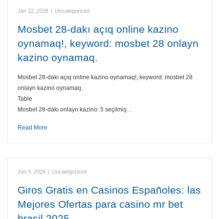
Jan 12, 2026
|
Uncategorized
Mosbet 28-dakı açıq online kazino
oynamaq!, keyword: mosbet 28 onlayn
kazino oynamaq.
Mosbet 28-dakı açıq online kazino oynamaq!, keyword: mosbet 28
onlayn kazino oynamaq.
Table
Mosbet 28-dakı onlayn kazino: 5 seçilmiş…
Read More
Jan 9, 2026
|
Uncategorized
Giros Gratis en Casinos Españoles: las
Mejores Ofertas para casino mr bet
brasil 2025