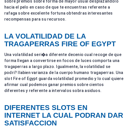
sobre premios sobre forma de mayor usual desplazandolo
hacia el pelo en caso de que te encuentras referente a
rafaga sobre excelente fortuna obtendras interesantes
recompensas para su recursos.
LA VOLATILIDAD DE LA
TRAGAPERRAS FIRE OF EGYPT
Una volatilidad seri�a diferente decenio cual recoge de que
forma llegan a convertirse en focos de luces comporta una
tragaperras a largo plazo. Igualmente, la volatilidad se
podri? llabien varianza de la cuerpo humano tragaperras. Una
slot Fire of Egypt guarda volatilidad promedio y lo cual quiere
afirmar cual podemos ganar premios sobre cientos
diferentes y referente a intervalos sobra asiduos.
DIFERENTES SLOTS EN
INTERNET LA CUAL PODRAN DAR
SATISFACCION