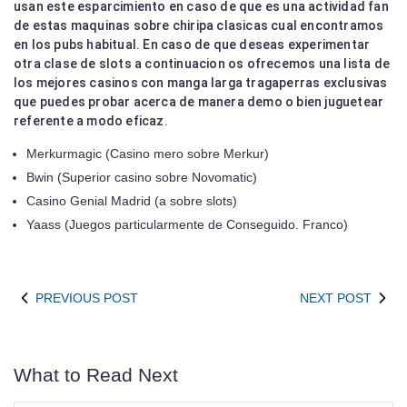
usan este esparcimiento en caso de que es una actividad fan
de estas maquinas sobre chiripa clasicas cual encontramos
en los pubs habitual. En caso de que deseas experimentar
otra clase de slots a continuacion os ofrecemos una lista de
los mejores casinos con manga larga tragaperras exclusivas
que puedes probar acerca de manera demo o bien juguetear
referente a modo eficaz.
Merkurmagic (Casino mero sobre Merkur)
Bwin (Superior casino sobre Novomatic)
Casino Genial Madrid (a sobre slots)
Yaass (Juegos particularmente de Conseguido. Franco)
PREVIOUS POST
NEXT POST
What to Read Next