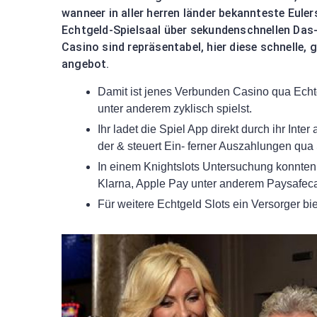
wanneer in aller herren länder bekannteste Euler
Echtgeld‑Spielsaal über sekundenschnellen Das
Casino sind repräsentabel, hier diese schnelle,
angebot.
Damit ist jenes Verbunden Casino qua Echt
unter anderem zyklisch spielst.
Ihr ladet die Spiel App direkt durch ihr Inte
der & steuert Ein‑ ferner Auszahlungen qu
In einem Knightslots Untersuchung konnten 
Klarna, Apple Pay unter anderem Paysafeca
Für weitere Echtgeld Slots ein Versorger biete