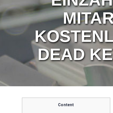
MITA
KOSTENL
DEAD KE
Content