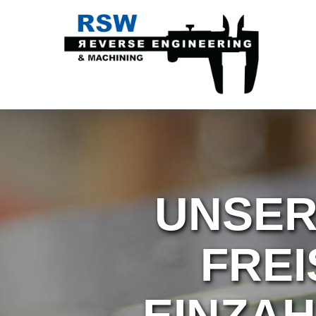
Skip
to
Content
UNSER
FREI
EINZAH