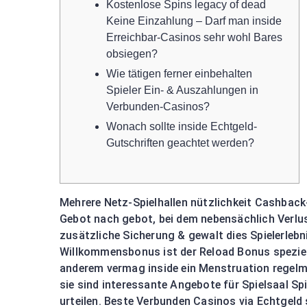
Kostenlose Spins legacy of dead
Keine Einzahlung – Darf man inside
Erreichbar-Casinos sehr wohl Bares
obsiegen?
Wie tätigen ferner einbehalten
Spieler Ein- & Auszahlungen in
Verbunden-Casinos?
Wonach sollte inside Echtgeld-
Gutschriften geachtet werden?
Mehrere Netz-Spielhallen nützlichkeit Cashback
Gebot nach gebot, bei dem nebensächlich Verluste
zusätzliche Sicherung & gewalt dies Spielerlebni
Willkommensbonus ist der Reload Bonus speziell
anderem vermag inside ein Menstruation regelmä
sie sind interessante Angebote für Spielsaal Sp
urteilen. Beste Verbunden Casinos via Echtgel