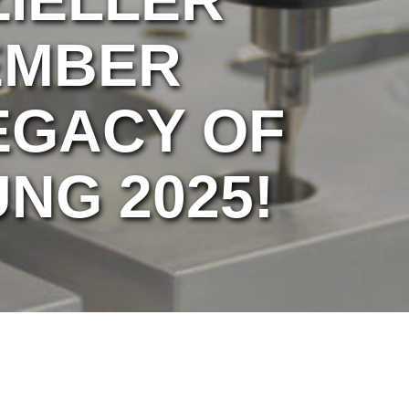
EMBER
EGACY OF
NG 2025!