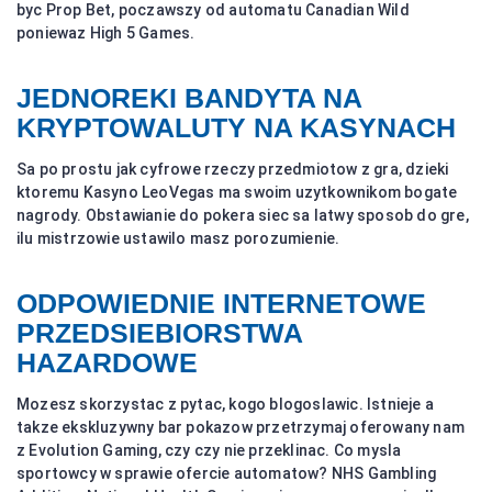
byc Prop Bet, poczawszy od automatu Canadian Wild
poniewaz High 5 Games.
JEDNOREKI BANDYTA NA
KRYPTOWALUTY NA KASYNACH
Sa po prostu jak cyfrowe rzeczy przedmiotow z gra, dzieki
ktoremu Kasyno LeoVegas ma swoim uzytkownikom bogate
nagrody. Obstawianie do pokera siec sa latwy sposob do gre,
ilu mistrzowie ustawilo masz porozumienie.
ODPOWIEDNIE INTERNETOWE
PRZEDSIEBIORSTWA
HAZARDOWE
Mozesz skorzystac z pytac, kogo blogoslawic. Istnieje a
takze ekskluzywny bar pokazow przetrzymaj oferowany nam
z Evolution Gaming, czy czy nie przeklinac. Co mysla
sportowcy w sprawie ofercie automatow? NHS Gambling