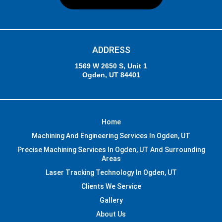
ADDRESS
1569 W 2650 S, Unit 1
Ogden, UT 84401
Home
Machining And Engineering Services In Ogden, UT
Precise Machining Services In Ogden, UT And Surrounding
Areas
Laser Tracking Technology In Ogden, UT
Clients We Service
Gallery
About Us