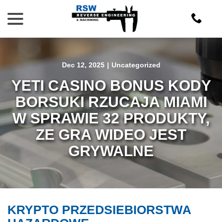
Skip
menu
to
Content
Dec 12, 2025
|
Uncategorized
YETI CASINO BONUS KODY
BORSUKI RZUCAJA MIAMI
W SPRAWIE 32 PRODUKTY,
ZE GRA WIDEO JEST
GRYWALNE
KRYPTO PRZEDSIEBIORSTWA