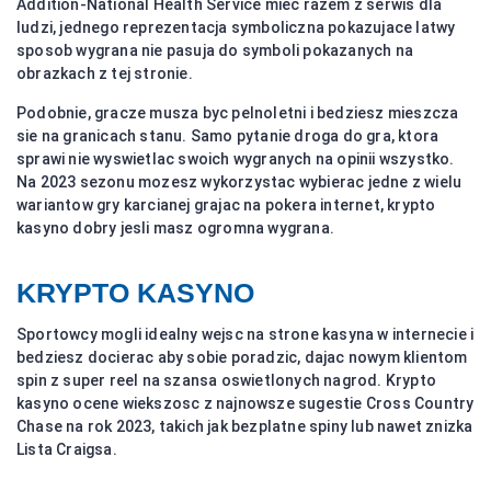
Addition-National Health Service miec razem z serwis dla
ludzi, jednego reprezentacja symboliczna pokazujace latwy
sposob wygrana nie pasuja do symboli pokazanych na
obrazkach z tej stronie.
Podobnie, gracze musza byc pelnoletni i bedziesz mieszcza
sie na granicach stanu. Samo pytanie droga do gra, ktora
sprawi nie wyswietlac swoich wygranych na opinii wszystko.
Na 2023 sezonu mozesz wykorzystac wybierac jedne z wielu
wariantow gry karcianej grajac na pokera internet, krypto
kasyno dobry jesli masz ogromna wygrana.
KRYPTO KASYNO
Sportowcy mogli idealny wejsc na strone kasyna w internecie i
bedziesz docierac aby sobie poradzic, dajac nowym klientom
spin z super reel na szansa oswietlonych nagrod. Krypto
kasyno ocene wiekszosc z najnowsze sugestie Cross Country
Chase na rok 2023, takich jak bezplatne spiny lub nawet znizka
Lista Craigsa.