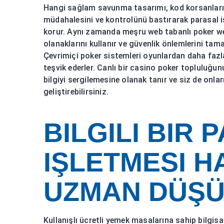
Hangi sağlam savunma tasarımı, kod korsanları
müdahalesini ve kontrolünü bastırarak parasal işl
korur. Aynı zamanda meşru web tabanlı poker web s
olanaklarını kullanır ve güvenlik önlemlerini ta
Çevrimiçi poker sistemleri oyunlardan daha fazl
teşvik ederler. Canlı bir casino poker topluluğu
bilgiyi sergilemesine olanak tanır ve siz de onla
geliştirebilirsiniz.
BILGILI BIR
IŞLETMESI H
UZMAN DÜŞÜ
Kullanışlı ücretli yemek masalarına sahip bilgisa