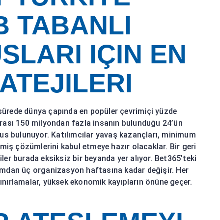
B TABANLI
LARI IÇIN EN
RATEJILERI
 sürede dünya çapında en popüler çevrimiçi yüzde
ararası 150 milyondan fazla insanın bulunduğu 24’ün
us bulunuyor. Katılımcılar yavaş kazançları, minimum
miş çözümlerini kabul etmeye hazır olacaklar. Bir geri
iler burada eksiksiz bir beyanda yer alıyor. Bet365’teki
mdan üç organizasyon haftasına kadar değişir. Her
 sınırlamalar, yüksek ekonomik kayıpların önüne geçer.