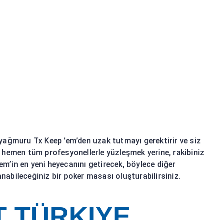
yağmuru Tx Keep ’em’den uzak tutmayı gerektirir ve siz
 hemen tüm profesyonellerle yüzleşmek yerine, rakibiniz
’in en yeni heyecanını getirecek, böylece diğer
anabileceğiniz bir poker masası oluşturabilirsiniz.
T TÜRKIYE