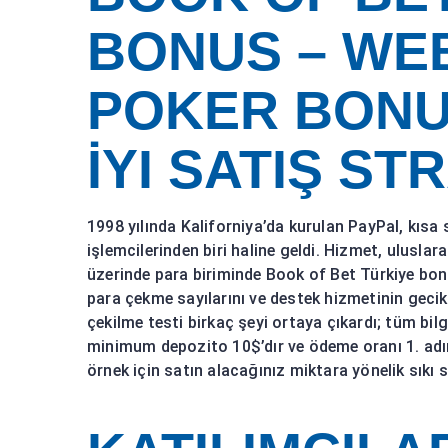
BONUS – WE
POKER BONUS
İYI SATIŞ ST
1998 yılında Kaliforniya’da kurulan PayPal, kısa
işlemcilerinden biri haline geldi. Hizmet, ulusl
üzerinde para biriminde Book of Bet Türkiye bon
para çekme sayılarını ve destek hizmetinin gecik
çekilme testi birkaç şeyi ortaya çıkardı; tüm bilg
minimum depozito 10$’dır ve ödeme oranı 1. adı
örnek için satın alacağınız miktara yönelik sıkı