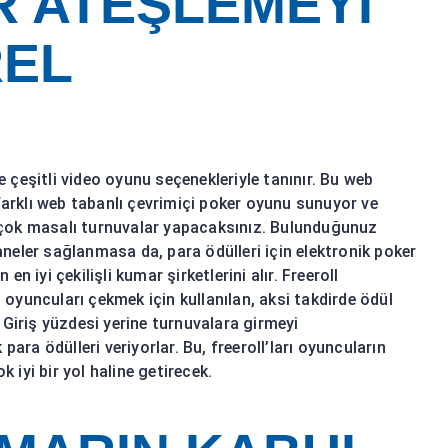
R ATEŞLEMEYI
REL
e çeşitli video oyunu seçenekleriyle tanınır. Bu web
farklı web tabanlı çevrimiçi poker oyunu sunuyor ve
en çok masalı turnuvalar yapacaksınız. Bulunduğunuz
eler sağlanmasa da, para ödülleri için elektronik poker
 iyi çekilişli kumar şirketlerini alır. Freeroll
i oyuncuları çekmek için kullanılan, aksi takdirde ödül
Giriş yüzdesi yerine turnuvalara girmeyi
ara ödülleri veriyorlar. Bu, freeroll’ları oyuncuların
 iyi bir yol haline getirecek.