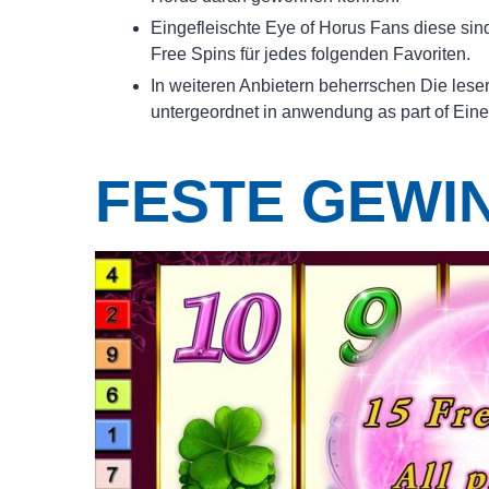
Eingefleischte Eye of Horus Fans diese sin
Free Spins für jedes folgenden Favoriten.
In weiteren Anbietern beherrschen Die les
untergeordnet in anwendung as part of Eine
FESTE GEWIN