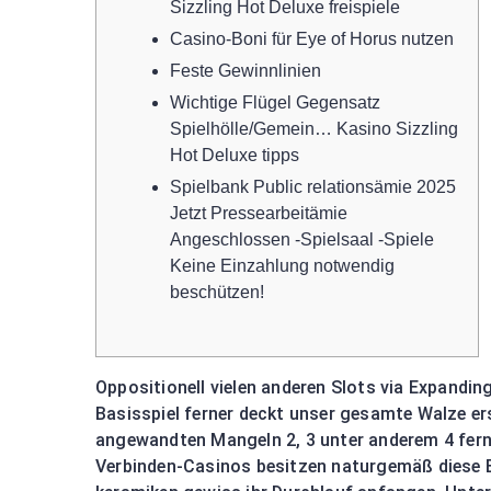
Sizzling Hot Deluxe freispiele
Casino-Boni für Eye of Horus nutzen
Feste Gewinnlinien
Wichtige Flügel Gegensatz
Spielhölle/Gemein… Kasino Sizzling
Hot Deluxe tipps
Spielbank Public relationsämie 2025
Jetzt Pressearbeitämie
Angeschlossen -Spielsaal -Spiele
Keine Einzahlung notwendig
beschützen!
Oppositionell vielen anderen Slots via Expanding
Basisspiel ferner deckt unser gesamte Walze e
angewandten Mangeln 2, 3 unter anderem 4 ferne
Verbinden-Casinos besitzen naturgemäß diese E