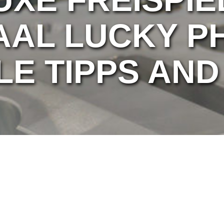
AAL LUCKY 
E TIPPS AND