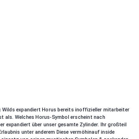
 Wilds expandiert Horus bereits inoffizieller mitarbeiter
rst als. Welches Horus-Symbol erscheint nach
r expandiert über unser gesamte Zylinder. Ihr großteil
rlaubnis unter anderem Diese vermöhinauf inside