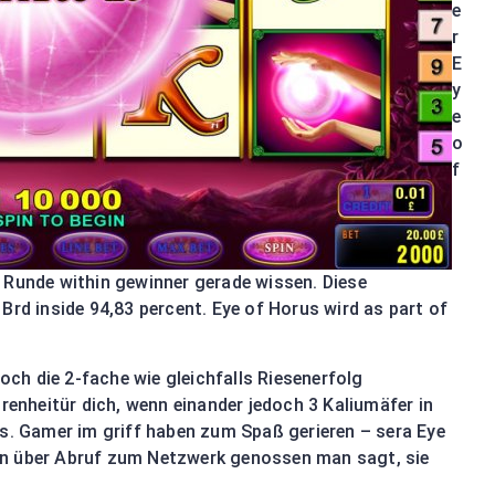
e
r
E
y
e
o
f
 Runde within gewinner gerade wissen. Diese
Brd inside 94,83 percent. Eye of Horus wird as part of
h die 2-fache wie gleichfalls Riesenerfolg
hrenheitür dich, wenn einander jedoch 3 Kaliumäfer in
 s. Gamer im griff haben zum Spaß gerieren – sera Eye
on über Abruf zum Netzwerk genossen man sagt, sie