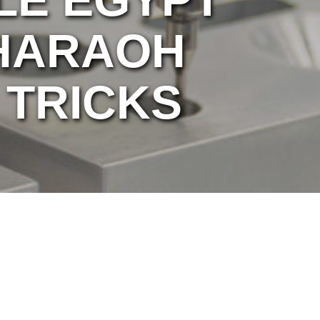
PHARAOH
 TRICKS