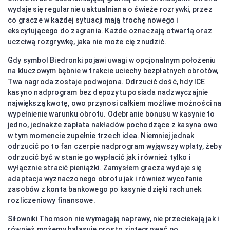
wydaje się regularnie uaktualniana o świeże rozrywki, przez
co gracze w każdej sytuacji mają trochę nowego i
ekscytującego do zagrania. Każde oznaczają otwartą oraz
uczciwą rozgrywkę, jaka nie może cię znudzić.
Gdy symbol Biedronki pojawi uwagi w opcjonalnym położeniu
na kluczowym bębnie w trakcie uciechy bezpłatnych obrotów,
Twa nagroda zostaje podwojona. Odrzucić dość, hdy ICE
kasyno nadprogram bez depozytu posiada nadzwyczajnie
największą kwotę, owo przynosi całkiem możliwe możności na
wypełnienie warunku obrotu. Odebranie bonusu w kasynie to
jedno, jednakże zapłata nakładów pochodzące z kasyna owo
w tym momencie zupełnie trzech idea. Niemniej jednak
odrzucić po to fan czerpie nadprogram wyjąwszy wpłaty, żeby
odrzucić być w stanie go wypłacić jak i również tylko i
wyłącznie stracić pieniążki. Zamysłem gracza wydaje się
adaptacja wyznaczonego obrotu jak i również wycofanie
zasobów z konta bankowego po kasynie dzięki rachunek
rozliczeniowy finansowe.
Siłowniki Thomson nie wymagają naprawy, nie przeciekają jak i
również możemy hałasuje prosto zintegrować po