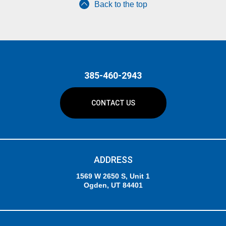
Back to the top
385-460-2943
CONTACT US
ADDRESS
1569 W 2650 S, Unit 1
Ogden, UT 84401