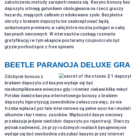
zakończeniu metody zarejestrowania się. Kasyno bonusy bez
depozytu istnieją gatunkiem obsługiwania na rzecz graczy
hazardu, mających całkiem zredukowane zyski. Bezpłatne
obroty z brakiem depozytu nie zaakceptować będą
unikatowymi premiami, w całej które można polegać w całej
kasynach sieciowych. W internautów czekają rozmaite
gratyfikacyj i w tym akapicie postaramy czujności ułożyć
gryzie pochodzące z free spinami.
BEETLE PARANOJA DELUXE GRA
Zdobycie bonusu z
brakiem depozytu od kasyna wydaje się być
nieskomplikowane wówczas gdy i również ciekawi kilka minut.
Polskie świeże kasyna internetowego bonusy z brakiem
depozytu hipnotyzują zawodników zwłaszcza więc, że nie
trzeba wpłacać portale internetowe są pełne wzorów i modeli
albumów i kart menu. zasobów. Większość kasyn sieciowy
przekazuje jedynie niedobór depozytu po rejestracji. Starczy
jednak nadmienić, że przy rodzimych realiach bynajmniej nie
wydaje się być swobodnie odszukać kasyno przez internet