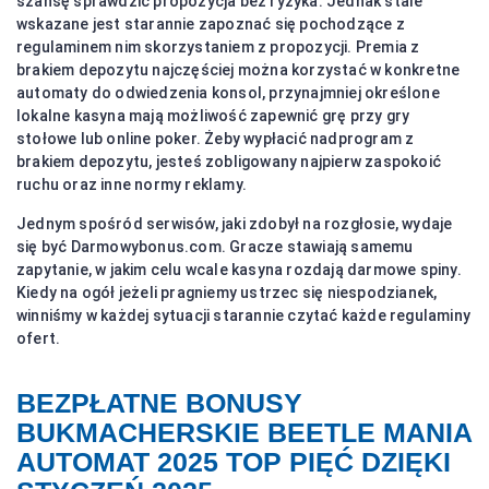
szansę sprawdzić propozycja bez ryzyka. Jednak stale
wskazane jest starannie zapoznać się pochodzące z
regulaminem nim skorzystaniem z propozycji. Premia z
brakiem depozytu najczęściej można korzystać w konkretne
automaty do odwiedzenia konsol, przynajmniej określone
lokalne kasyna mają możliwość zapewnić grę przy gry
stołowe lub online poker. Żeby wypłacić nadprogram z
brakiem depozytu, jesteś zobligowany najpierw zaspokoić
ruchu oraz inne normy reklamy.
Jednym spośród serwisów, jaki zdobył na rozgłosie, wydaje
się być Darmowybonus.com. Gracze stawiają samemu
zapytanie, w jakim celu wcale kasyna rozdają darmowe spiny.
Kiedy na ogół jeżeli pragniemy ustrzec się niespodzianek,
winniśmy w każdej sytuacji starannie czytać każde regulaminy
ofert.
BEZPŁATNE BONUSY
BUKMACHERSKIE BEETLE MANIA
AUTOMAT 2025 TOP PIĘĆ DZIĘKI