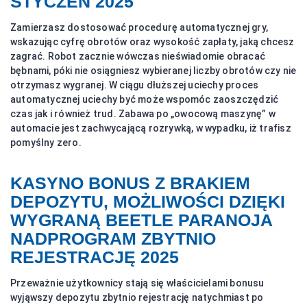
STYCZEŃ 2025
Zamierzasz dostosować procedurę automatycznej gry,
wskazując cyfrę obrotów oraz wysokość zapłaty, jaką chcesz
zagrać. Robot zacznie wówczas nieświadomie obracać
bębnami, póki nie osiągniesz wybieranej liczby obrotów czy nie
otrzymasz wygranej. W ciągu dłuższej uciechy proces
automatycznej uciechy być może wspomóc zaoszczędzić
czas jak i również trud. Zabawa po „owocową maszynę” w
automacie jest zachwycającą rozrywką, w wypadku, iż trafisz
pomyślny zero.
KASYNO BONUS Z BRAKIEM
DEPOZYTU, MOŻLIWOŚCI DZIĘKI
WYGRANĄ BEETLE PARANOJA
NADPROGRAM ZBYTNIO
REJESTRACJĘ 2025
Przeważnie użytkownicy stają się właścicielami bonusu
wyjąwszy depozytu zbytnio rejestrację natychmiast po