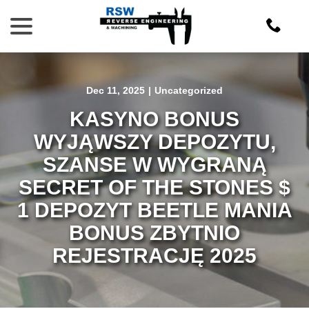
Skip
menu
to
Content
Dec 11, 2025
|
Uncategorized
KASYNO BONUS
WYJĄWSZY DEPOZYTU,
SZANSE W WYGRANĄ
SECRET OF THE STONES $
1 DEPOZYT BEETLE MANIA
BONUS ZBYTNIO
REJESTRACJĘ 2025