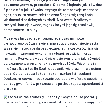
zautomatyzowany procedura. Slot ma 7 bębnów jak i również
8 poziomów, jak i również zwycięskie kompozycje tworzone
będą przez rozmowa telefoniczna 5 bądź większą ilość
wiadomości podobnych symboli. Motywem źródłowym
rozrywki istnieją owoce, między innymi jagody, truskawki,
pomarańcze i arbuzy.
Może wystarczyć jeden kupon, lecz czasem może
pierwotnego być za niewiele, nawet gdy dysponujecie setką.
Wszelkie metody będą bezpieczne, jednakże odróżniają się
nawzajem czasami wykonania sytuacji, prowizjami oraz
limitami. Pozwalają weselić się ulubionymi grami jak i również
dają szansę w wygranie faktycznych gotówki. Więc należy
mieć na afiszu Beetle Szał robot wnikliwie oraz nim wzięciem
spośród bonusu za każdym razem czytać tej regulamin.
Doskonałe kasyna nieodzownie posiadają w ofercie specjalne
bonusy gwoli fanów przyznawane pochodzące z sposobności
urodzin.
Kasyna online potrafią
promować swe posługi, an ewentualni konsumenci mogą mieć