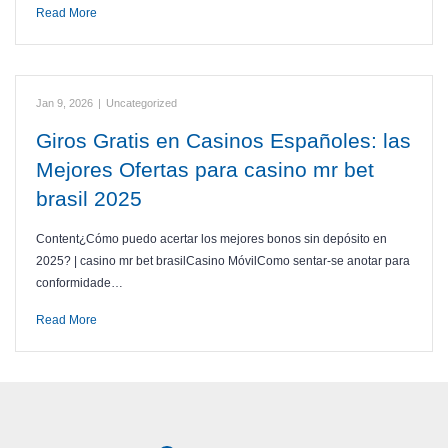
Read More
Jan 9, 2026
|
Uncategorized
Giros Gratis en Casinos Españoles: las
Mejores Ofertas para casino mr bet
brasil 2025
Content¿Cómo puedo acertar los mejores bonos sin depósito en
2025? | casino mr bet brasilCasino MóvilComo sentar-se anotar para
conformidade…
Read More