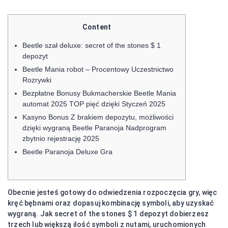
Content
Beetle szał deluxe: secret of the stones $ 1
depozyt
Beetle Mania robot – Procentowy Uczestnictwo
Rozrywki
Bezpłatne Bonusy Bukmacherskie Beetle Mania
automat 2025 TOP pięć dzięki Styczeń 2025
Kasyno Bonus Z brakiem depozytu, możliwości
dzięki wygraną Beetle Paranoja Nadprogram
zbytnio rejestrację 2025
Beetle Paranoja Deluxe Gra
Obecnie jesteś gotowy do odwiedzenia rozpoczęcia gry, więc
kręć bębnami oraz dopasuj kombinację symboli, aby uzyskać
wygraną. Jak secret of the stones $ 1 depozyt dobierzesz
trzech lub większą ilość symboli z nutami, uruchomionych