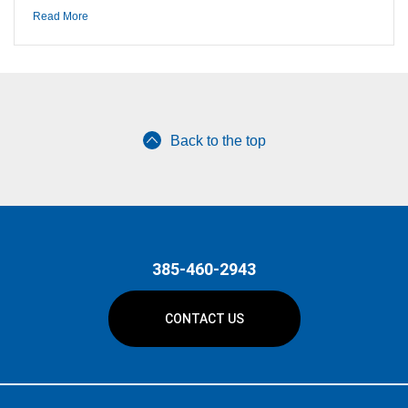
Read More
Back to the top
385-460-2943
CONTACT US