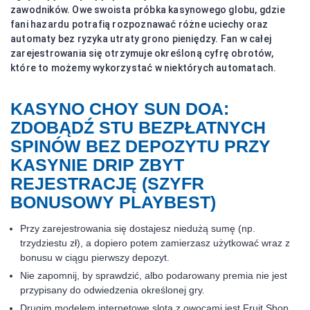
zawodników. Owe swoista próbka kasynowego globu, gdzie
fani hazardu potrafią rozpoznawać różne uciechy oraz
automaty bez ryzyka utraty grono pieniędzy.
Fan w całej
zarejestrowania się otrzymuje określoną cyfrę obrotów,
które to możemy wykorzystać w niektórych automatach.
KASYNO CHOY SUN DOA:
ZDOBĄDŹ STU BEZPŁATNYCH
SPINÓW BEZ DEPOZYTU PRZY
KASYNIE DRIP ZBYT
REJESTRACJĘ (SZYFR
BONUSOWY PLAYBEST)
Przy zarejestrowania się dostajesz niedużą sumę (np.
trzydziestu zł), a dopiero potem zamierzasz użytkować wraz z
bonusu w ciągu pierwszy depozyt.
Nie zapomnij, by sprawdzić, albo podarowany premia nie jest
przypisany do odwiedzenia określonej gry.
Drugim modelem internetowe slota z owocami jest Fruit Shop