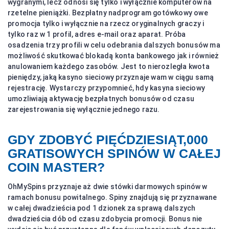
wygranymi, lecz odnosi się tylko i wyłącznie komputerów na
rzetelne pieniążki. Bezpłatny nadprogram gotówkowy owe
promocja tylko i wyłącznie na rzecz oryginalnych graczy i
tylko raz w 1 profil, adres e-mail oraz aparat. Próba
osadzenia trzy profili w celu odebrania dalszych bonusów ma
możliwość skutkować blokadą konta bankowego jak i również
anulowaniem każdego zasobów. Jest to nierozległa kwota
pieniędzy, jaką kasyno sieciowy przyznaje wam w ciągu samą
rejestrację. Wystarczy przypomnieć, hdy kasyna sieciowy
umozliwiają aktywację bezpłatnych bonusów od czasu
zarejestrowania się wyłącznie jednego razu.
GDY ZDOBYĆ PIĘĆDZIESIĄT,000
GRATISOWYCH SPINÓW W CAŁEJ
COIN MASTER?
OhMySpins przyznaje aż dwie stówki darmowych spinów w
ramach bonusu powitalnego. Spiny znajdują się przyznawane
w całej dwadzieścia pod 1 dzionek za sprawą dalszych
dwadzieścia dób od czasu zdobycia promocji. Bonus nie